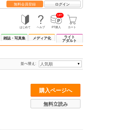
無料会員登録
ログイン
UP!
はじめて
ヘルプ
PT購入
カート
ライト
雑誌・写真集
メディア化
アダルト
並べ替え:
購入ページへ
無料立読み