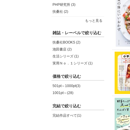
PHP研究所 (3)
扶桑社 (2)
もっと見る
雑誌・レーベルで絞り込む
扶桑社BOOKS (2)
池田書店 (2)
生活シリーズ (1)
実用Ｎｏ．１シリーズ (1)
価格で絞り込む
501pt～1000pt(3)
1001pt～(28)
完結で絞り込む
完結作品すべて(1)