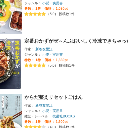
ジャンル：
小説・実用書
巻数：
1巻
価格： 1,080pt
（5.0） 投稿数1件
定番おかずがぜ～んぶおいしく冷凍できちゃった
作家：
新谷友里江
ジャンル：
小説・実用書
巻数：
1巻
価格： 1,380pt
（5.0） 投稿数1件
からだ整えリセットごはん
作家：
新谷友里江
ジャンル：
小説・実用書
雑誌・レーベル：
扶桑社BOOKS
巻数：
1巻
価格： 1,500pt
（4.0） 投稿数1件