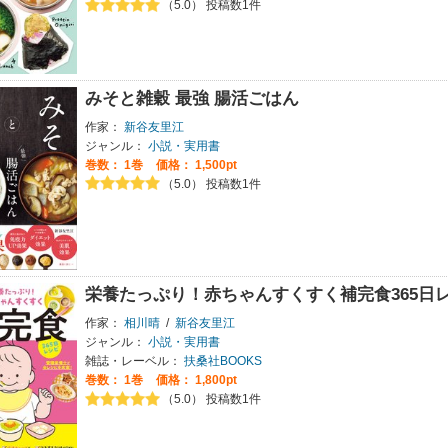
（5.0） 投稿数1件
みそと雑穀 最強 腸活ごはん
作家：
新谷友里江
ジャンル：
小説・実用書
巻数：
1巻
価格： 1,500pt
（5.0） 投稿数1件
栄養たっぷり！赤ちゃんすくすく補完食365日
作家：
相川晴
/
新谷友里江
ジャンル：
小説・実用書
雑誌・レーベル：
扶桑社BOOKS
巻数：
1巻
価格： 1,800pt
（5.0） 投稿数1件