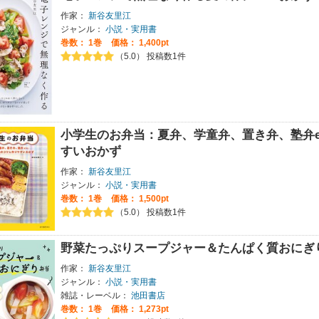
作家：
新谷友里江
ジャンル：
小説・実用書
巻数：
1巻
価格： 1,400pt
（5.0） 投稿数1件
小学生のお弁当：夏弁、学童弁、置き弁、塾弁e
すいおかず
作家：
新谷友里江
ジャンル：
小説・実用書
巻数：
1巻
価格： 1,500pt
（5.0） 投稿数1件
野菜たっぷりスープジャー＆たんぱく質おにぎ
作家：
新谷友里江
ジャンル：
小説・実用書
雑誌・レーベル：
池田書店
巻数：
1巻
価格： 1,273pt