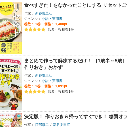
食べすぎた！をなかったことにする リセットご
作家：
新谷友里江
ジャンル：
小説・実用書
巻数：
1巻
価格： 1,400pt
（5.0） 投稿数1件
まとめて作って解凍するだけ！ ［1歳半～5歳
作りおき」おかず
作家：
新谷友里江
ジャンル：
小説・実用書
巻数：
1巻
価格： 1,091pt
（5.0） 投稿数1件
決定版！ 作りおき＆帰ってすぐでき！ 糖質オフ
作家：
江部康二
/
新谷友里江