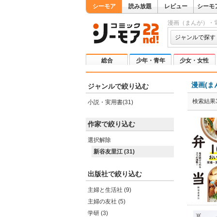
シーモア
読み放題
レビュー
シーモ
漫画（まんが）・
ジャンルで探す
総合
少年・青年
少女・女性
漫画(ま
ジャンルで絞り込む
検索結果3
小説・実用書(31)
作家で絞り込む
選択解除
新谷友里江 (31)
出版社で絞り込む
主婦と生活社 (9)
主婦の友社 (5)
学研 (3)