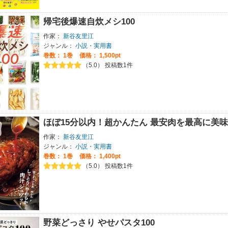
帰宅後爆速自炊メシ100
作家：
新谷友里江
ジャンル：
小説・実用書
巻数：
1巻
価格： 1,500pt
（5.0） 投稿数1件
ほぼ15分以内！超かんたん 最安肉を最高に美
作家：
新谷友里江
ジャンル：
小説・実用書
巻数：
1巻
価格： 1,400pt
（5.0） 投稿数1件
野菜どっさり やせパスタ100