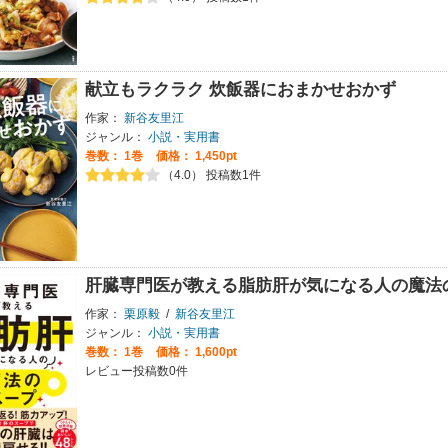
献立もラクラク 炊飯器におまかせおかず
作家：
新谷友里江
ジャンル：
小説・実用書
巻数：
1巻
価格： 1,450pt
（4.0） 投稿数1件
肝臓専門医が教える脂肪肝が気になる人の魔法
作家：
栗原毅
/
新谷友里江
ジャンル：
小説・実用書
巻数：
1巻
価格： 1,600pt
レビュー投稿数0件