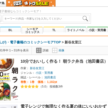
ア島
電子書籍ならコミックシーモア！
シーモア
BL
TL
ライトノベル
小説・実用書
コミックス
んが)・電子書籍のコミックシーモアTOP
>
新谷友里江
1件中 1～31件を表示
詳細
画像
10分でおいしく作る！ 朝ラク弁当（池田書店）
作家：
新谷友里江
ジャンル：
小説・実用書
雑誌・レーベル：
池田書店
巻数：
1巻
価格： 1,182pt
（5.0） 投稿数3件
電子レンジで無理なく作る夏の体にいいおかず