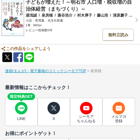
子どもが増えた！～明石市 人口増・税収増の自
治体経営（まちづくり）～
湯浅誠
/
泉房穂
/
藻谷浩介
/
村木厚子
/
藤山浩
/
清原慶子
/
北川
小説・実用書、光文社新書
1巻
980pt
レビュー投稿数0件
無料立読み
この作品をシェアしよう
漫画(まんが)・電子書籍のコミックシーモアTOP
泉房穂
最新情報はここからチェック！
限定特典GET
シーモア
メルマガ
LINE
X
ちゃんねる
登録
お得にポイントゲット！