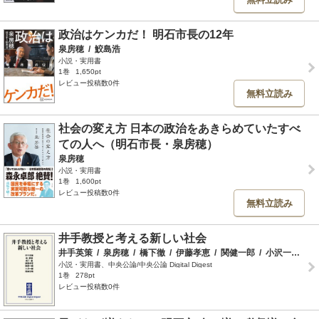
政治はケンカだ！ 明石市長の12年
泉房穂
/
鮫島浩
小説・実用書
1巻
1,650pt
レビュー投稿数0件
無料立読み
社会の変え方 日本の政治をあきらめていたすべ
ての人へ（明石市長・泉房穂）
泉房穂
小説・実用書
1巻
1,600pt
レビュー投稿数0件
無料立読み
井手教授と考える新しい社会
井手英策
/
泉房穂
/
橋下徹
/
伊藤孝恵
/
関健一郎
/
小沢一郎
/
加
小説・実用書、中央公論/中央公論 Digital Digest
1巻
278pt
レビュー投稿数0件