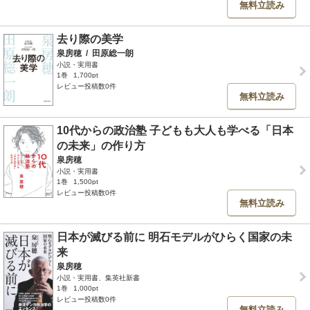
無料立読み
去り際の美学
泉房穂
/
田原総一朗
小説・実用書
1巻
1,700pt
レビュー投稿数0件
無料立読み
10代からの政治塾 子どもも大人も学べる「日本
の未来」の作り方
泉房穂
小説・実用書
1巻
1,500pt
レビュー投稿数0件
無料立読み
日本が滅びる前に 明石モデルがひらく国家の未
来
泉房穂
小説・実用書、集英社新書
1巻
1,000pt
レビュー投稿数0件
無料立読み