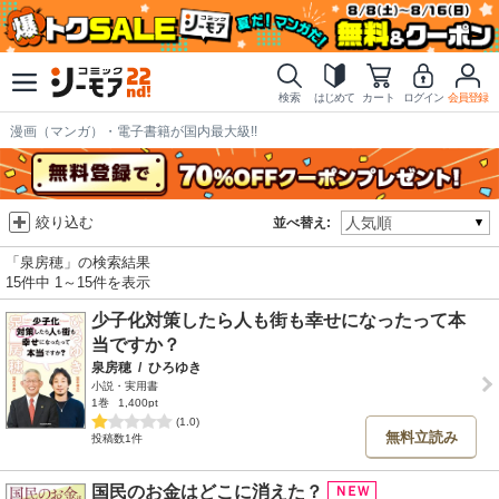
検索
はじめて
カート
ログイン
会員登録
漫画（マンガ）・電子書籍が国内最大級!!
絞り込む
並べ替え:
「泉房穂」の検索結果
15件中 1～15件を表示
少子化対策したら人も街も幸せになったって本
当ですか？
泉房穂
/
ひろゆき
小説・実用書
1巻
1,400pt
(1.0)
無料立読み
投稿数1件
国民のお金はどこに消えた？