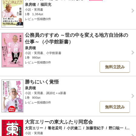
泉房穂
/
福田充
小説・実用書
1巻
1,364pt
レビュー投稿数0件
公務員のすすめ ～世の中を変える地方自治体の
仕事～（小学館新書）
泉房穂
小説・実用書、小学館新書
1巻
980pt
レビュー投稿数0件
無料立読み
勝ちにいく覚悟
泉房穂
小説・実用書、講談社＋α新書
1巻
900pt
レビュー投稿数0件
無料立読み
大宮エリーの東大ふたり同窓会
大宮エリー
/
養老孟司
/
小沢健二
/
加藤登紀子
/
野口聡一
/
成田
小説・実用書