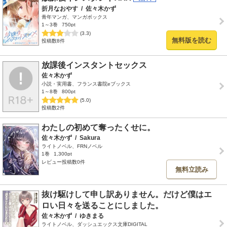
折月なおやす
/
佐々木かず
青年マンガ、マンガボックス
1～3巻
750pt
(3.3)
無料版を読む
投稿数8件
放課後インスタントセックス
佐々木かず
小説・実用書、フランス書院eブックス
1～8巻
800pt
(5.0)
投稿数2件
わたしの初めて奪ったくせに。
佐々木かず
/
Sakura
ライトノベル、FRNノベル
1巻
1,300pt
レビュー投稿数0件
無料立読み
抜け駆けして申し訳ありません。だけど僕はエ
ロい日々を送ることにしました。
佐々木かず
/
ゆきまる
ライトノベル、ダッシュエックス文庫DIGITAL