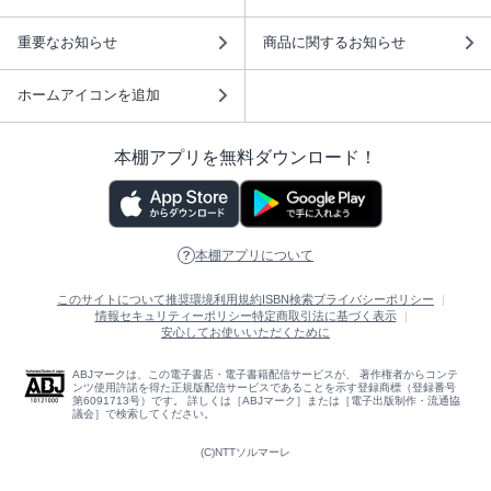
重要なお知らせ
商品に関するお知らせ
ホームアイコンを追加
本棚アプリを無料ダウンロード！
本棚アプリについて
このサイトについて
推奨環境
利用規約
ISBN検索
プライバシーポリシー
情報セキュリティーポリシー
特定商取引法に基づく表示
安心してお使いいただくために
ABJマークは、この電子書店・電子書籍配信サービスが、 著作権者からコンテ
ンツ使用許諾を得た正規版配信サービスであることを示す登録商標（登録番号
第6091713号）です。 詳しくは［ABJマーク］または［電子出版制作・流通協
議会］で検索してください。
(C)NTTソルマーレ