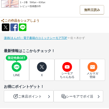
1～2巻
590pt～630pt
レビュー投稿数0件
無料立読み
この作品をシェアしよう
漫画(まんが)・電子書籍のコミックシーモアTOP
佐々木かず
最新情報はここからチェック！
限定特典GET
シーモア
メルマガ
LINE
X
ちゃんねる
登録
お得にポイントゲット！
ご来店ポイント
シーモアでポイ活