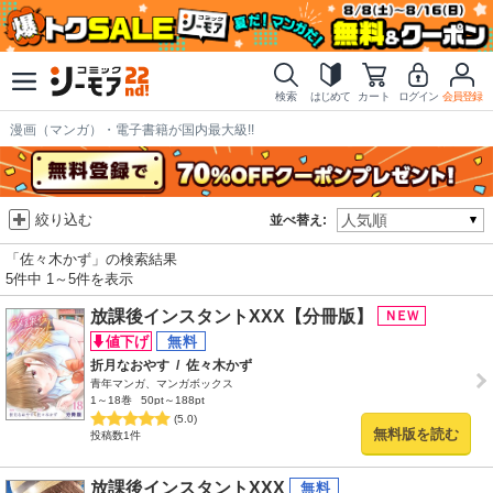
検索
はじめて
カート
ログイン
会員登録
漫画（マンガ）・電子書籍が国内最大級!!
絞り込む
並べ替え:
「佐々木かず」の検索結果
5件中 1～5件を表示
放課後インスタントXXX【分冊版】
折月なおやす
/
佐々木かず
青年マンガ、マンガボックス
1～18巻
50pt～188pt
(5.0)
無料版を読む
投稿数1件
放課後インスタントXXX