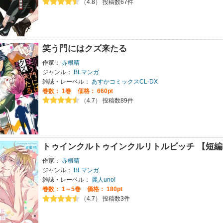
（4.8） 投稿数67件
笑う門にはクズ来たる
作家：
赤根晴
ジャンル：
BLマンガ
雑誌・レーベル：
あすかコミックスCL-DX
巻数：
1巻
価格： 660pt
（4.7） 投稿数89件
トゥインクルトゥインクルリトルビッチ 【短
作家：
赤根晴
ジャンル：
BLマンガ
雑誌・レーベル：
麗人uno!
巻数：
1～5巻
価格： 180pt
（4.7） 投稿数3件