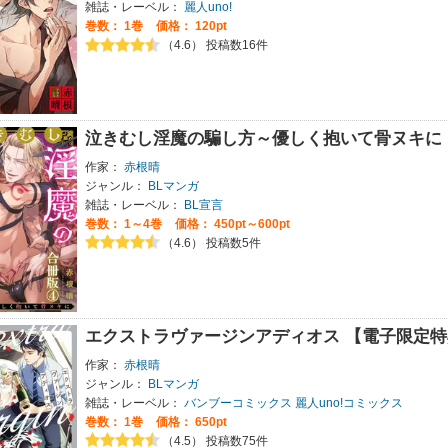
雑誌・レーベル：
麗人uno!
巻数：
1巻
価格： 120pt
（4.6） 投稿数16件
泣きむし淫魔の騙し方～優しく抱いて骨ヌキに
作家：
赤根晴
ジャンル：
BLマンガ
雑誌・レーベル：
BL宣言
巻数：
1～4巻
価格： 450pt～600pt
（4.6） 投稿数5件
エクストラヴァージンアディオス 【電子限定
作家：
赤根晴
ジャンル：
BLマンガ
雑誌・レーベル：
バンブーコミックス 麗人uno!コミックス
巻数：
1巻
価格： 650pt
（4.5） 投稿数75件