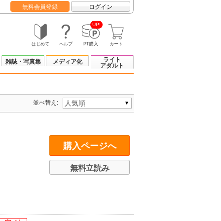
無料会員登録
ログイン
UP!
はじめて
ヘルプ
PT購入
カート
ライト
雑誌・写真集
メディア化
アダルト
並べ替え:
購入ページへ
無料立読み