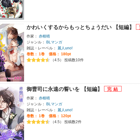
かわいくするからもっとちょうだい 【短編】
作家：
赤根晴
ジャンル：
BLマンガ
雑誌・レーベル：
麗人uno!
巻数：
1巻
価格： 180pt
（4.5） 投稿数10件
御曹司に永遠の誓いを 【短編】
作家：
赤根晴
ジャンル：
BLマンガ
雑誌・レーベル：
麗人uno!
巻数：
1巻
価格： 120pt
（4.5） 投稿数2件