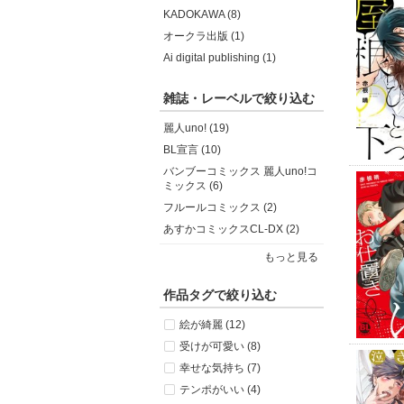
KADOKAWA (8)
オークラ出版 (1)
Ai digital publishing (1)
雑誌・レーベルで絞り込む
麗人uno! (19)
BL宣言 (10)
バンブーコミックス 麗人uno!コ
ミックス (6)
フルールコミックス (2)
あすかコミックスCL-DX (2)
もっと見る
作品タグで絞り込む
絵が綺麗 (12)
受けが可愛い (8)
幸せな気持ち (7)
テンポがいい (4)