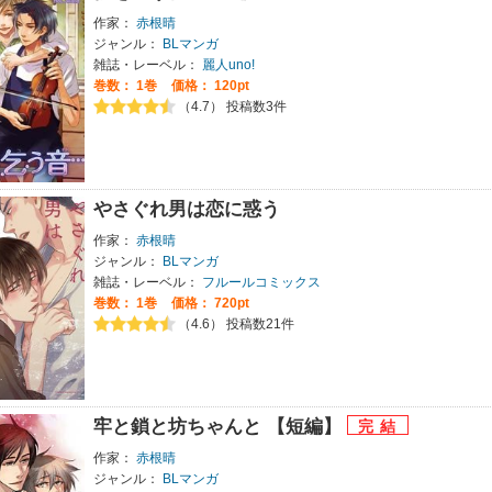
作家：
赤根晴
ジャンル：
BLマンガ
雑誌・レーベル：
麗人uno!
巻数：
1巻
価格： 120pt
（4.7） 投稿数3件
やさぐれ男は恋に惑う
作家：
赤根晴
ジャンル：
BLマンガ
雑誌・レーベル：
フルールコミックス
巻数：
1巻
価格： 720pt
（4.6） 投稿数21件
牢と鎖と坊ちゃんと 【短編】
作家：
赤根晴
ジャンル：
BLマンガ