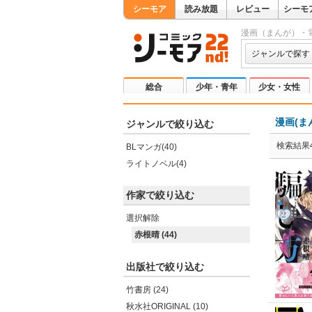
シーモア
読み放題
レビュー
シーモ
漫画（まんが）・
ジャンルで探す
総合
少年・青年
少女・女性
漫画(ま
ジャンルで絞り込む
検索結果4
BLマンガ(40)
ライトノベル(4)
作家で絞り込む
選択解除
赤根晴 (44)
出版社で絞り込む
竹書房 (24)
秋水社ORIGINAL (10)