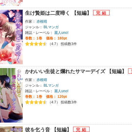
生け贄姫は二度啼く 【短編】
作家：
赤根晴
ジャンル：
BLマンガ
雑誌・レーベル：
麗人uno!
巻数：
1巻
価格： 180pt
（4.7） 投稿数3件
かわいい生徒と爛れたサマーデイズ 【短編】
作家：
赤根晴
ジャンル：
BLマンガ
雑誌・レーベル：
麗人uno!
巻数：
1巻
価格： 120pt
（4.7） 投稿数3件
彼を乞う音 【短編】