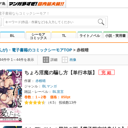
ア島
電子書籍ならコミックシーモア！
シーモア
BL
TL
ライトノベル
小説・実用書
コミックス
んが)・電子書籍のコミックシーモアTOP
>
赤根晴
4件中 1～44件を表示
詳細
画像
ちょろ淫魔の騙し方【単行本版】
作家：
赤根晴
ジャンル：
BLマンガ
雑誌・レーベル：
BL宣言
巻数：
1～2巻
価格： 850pt
（4.5） 投稿数13件