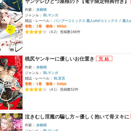
ヤンデレひとつ屋根の下【電子限定特典付き】
作家：
赤根晴
ジャンル：
BLマンガ
雑誌・レーベル：
バンブーコミックス 麗人uno!コミックス
/
麗人u
巻数：
1巻
価格： 680pt
（4.2） 投稿数166件
桃尻ヤンキーに優しいお仕置き
作家：
赤根晴
ジャンル：
BLマンガ
雑誌・レーベル：
BL宣言
巻数：
1巻
価格： 648pt
（4.1） 投稿数52件
泣きむし淫魔の騙し方～優しく抱いて骨ヌキに
作家：
赤根晴
ジャンル：
BLマンガ