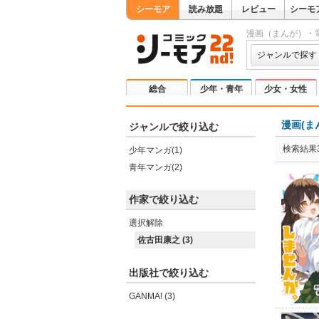
シーモア
読み放題
レビュー
シーモ
漫画（まんが）・
ジャンルで探す
総合
少年・青年
少女・女性
漫画(ま
ジャンルで絞り込む
検索結果
少年マンガ(1)
青年マンガ(2)
作家で絞り込む
選択解除
佐古田康之 (3)
出版社で絞り込む
GANMA! (3)