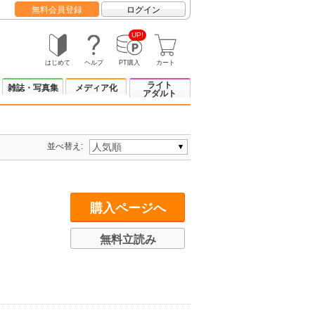
無料会員登録
ログイン
UP!
はじめて
ヘルプ
PT購入
カート
ライト
雑誌・写真集
メディア化
アダルト
並べ替え:
購入ページへ
無料立読み