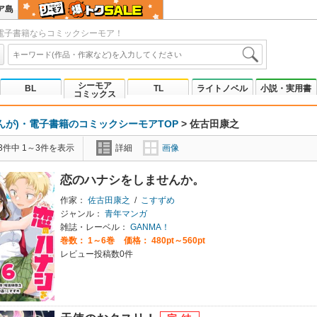
ア島
電子書籍ならコミックシーモア！
シーモア
BL
TL
ライトノベル
小説・実用書
コミックス
んが)・電子書籍のコミックシーモアTOP
>
佐古田康之
3件中 1～3件を表示
詳細
画像
恋のハナシをしませんか。
作家：
佐古田康之
/
こすずめ
ジャンル：
青年マンガ
雑誌・レーベル：
GANMA！
巻数：
1～6巻
価格： 480pt～560pt
レビュー投稿数0件