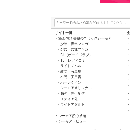
サイト一覧
漫画/電子書籍のコミックシーモア
少年・青年マンガ
少女・女性マンガ
BL（ボーイズラブ）
TL・レディコミ
ライトノベル
雑誌・写真集
小説・実用書
ハーレクイン
シーモアオリジナル
独占・先行配信
メディア化
ライトアダルト
シーモア読み放題
シーモアレビュー