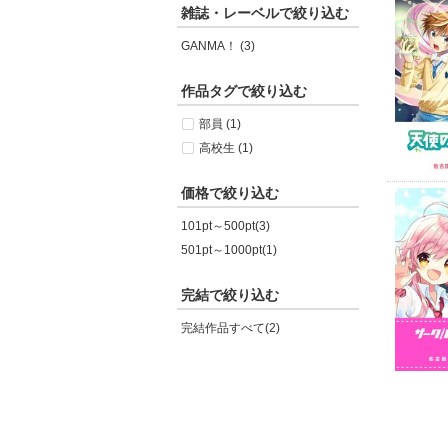
雑誌・レーベルで絞り込む
GANMA！ (3)
作品タグで絞り込む
部員 (1)
高校生 (1)
価格で絞り込む
101pt～500pt(3)
501pt～1000pt(1)
完結で絞り込む
完結作品すべて(2)