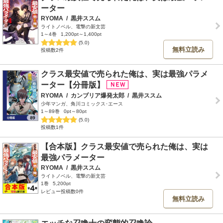
ーター
RYOMA
/
黒井ススム
ライトノベル、電撃の新文芸
1～4巻
1,200pt～1,400pt
(5.0)
無料立読み
投稿数2件
クラス最安値で売られた俺は、実は最強パラメ
ーター【分冊版】
RYOMA
/
カンブリア爆発太郎
/
黒井ススム
少年マンガ、角川コミックス･エース
1～89巻
0pt～80pt
(5.0)
投稿数1件
【合本版】クラス最安値で売られた俺は、実は
最強パラメーター
RYOMA
/
黒井ススム
ライトノベル、電撃の新文芸
1巻
5,200pt
レビュー投稿数0件
無料立読み