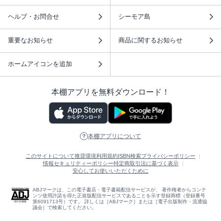
ヘルプ・お問合せ
シーモア島
重要なお知らせ
商品に関するお知らせ
ホームアイコンを追加
本棚アプリを無料ダウンロード！
本棚アプリについて
このサイトについて
推奨環境
利用規約
ISBN検索
プライバシーポリシー
情報セキュリティーポリシー
特定商取引法に基づく表示
安心してお使いいただくために
ABJマークは、この電子書店・電子書籍配信サービスが、 著作権者からコンテ
ンツ使用許諾を得た正規版配信サービスであることを示す登録商標（登録番号
第6091713号）です。 詳しくは［ABJマーク］または［電子出版制作・流通協
議会］で検索してください。