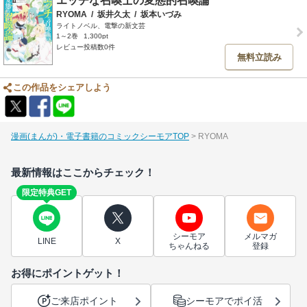
エッチな召喚士の変態的召喚論
RYOMA
/
坂井久太
/
坂本いづみ
ライトノベル、電撃の新文芸
1～2巻
1,300pt
レビュー投稿数0件
無料立読み
この作品をシェアしよう
漫画(まんが)・電子書籍のコミックシーモアTOP
RYOMA
最新情報はここからチェック！
限定特典GET
シーモア
メルマガ
LINE
X
ちゃんねる
登録
お得にポイントゲット！
ご来店ポイント
シーモアでポイ活