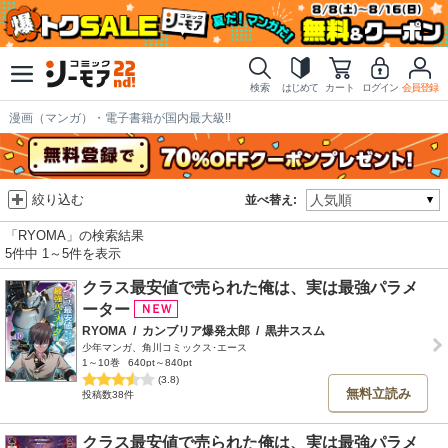
検索
はじめて
カート
ログイン
会員登録
漫画（マンガ）・電子書籍が国内最大級!!
絞り込む
並べ替え:
「RYOMA」の検索結果
5件中 1～5件を表示
クラス最安値で売られた俺は、実は最強パラメ
ーター
RYOMA
/
カンブリア爆発太郎
/
黒井ススム
少年マンガ、角川コミックス･エース
1～10巻
640pt～840pt
(3.8)
無料立読み
投稿数38件
クラス最安値で売られた俺は、実は最強パラメ