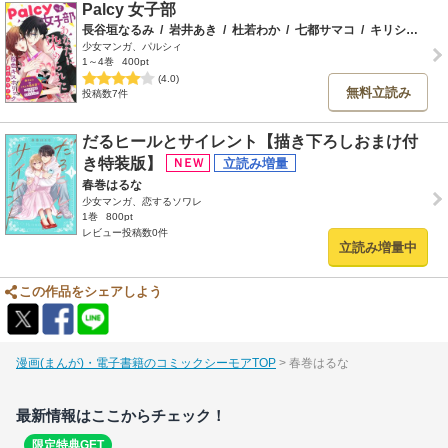
Palcy 女子部
長谷垣なるみ
/
岩井あき
/
杜若わか
/
七都サマコ
/
キリシマソウ
少女マンガ、パルシィ
1～4巻
400pt
(4.0)
無料立読み
投稿数7件
だるヒールとサイレント【描き下ろしおまけ付
き特装版】
春巻はるな
少女マンガ、恋するソワレ
1巻
800pt
レビュー投稿数0件
立読み増量中
この作品をシェアしよう
漫画(まんが)・電子書籍のコミックシーモアTOP
春巻はるな
最新情報はここからチェック！
限定特典GET