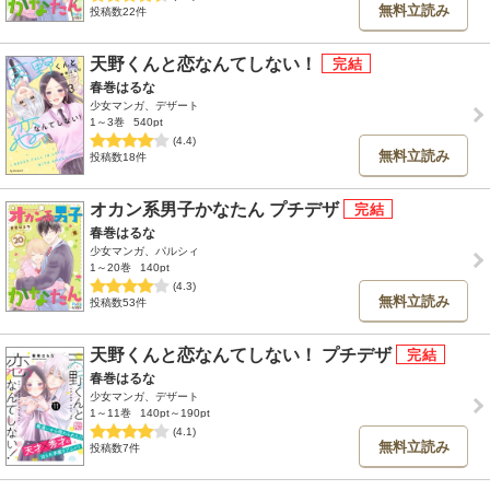
無料立読み
投稿数22件
天野くんと恋なんてしない！
春巻はるな
少女マンガ、デザート
1～3巻
540pt
(4.4)
無料立読み
投稿数18件
オカン系男子かなたん プチデザ
春巻はるな
少女マンガ、パルシィ
1～20巻
140pt
(4.3)
無料立読み
投稿数53件
天野くんと恋なんてしない！ プチデザ
春巻はるな
少女マンガ、デザート
1～11巻
140pt～190pt
(4.1)
無料立読み
投稿数7件