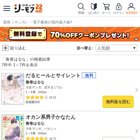
検索
はじめて
カート
ログイン
会員登録
漫画（マンガ）・電子書籍が国内最大級!!
絞り込む
並べ替え:
「春巻はるな」の検索結果
7件中 1～7件を表示
だるヒールとサイレント
春巻はるな
少女マンガ、恋するソワレ
1～5巻
200pt
(4.2)
無料版を読む
投稿数9件
オカン系男子かなたん
春巻はるな
少女マンガ、パルシィ
1～5巻
540pt
(4.7)