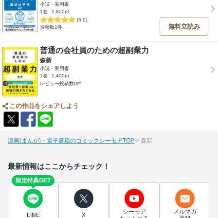
小説・実用書
1巻
1,800pt
(5.0)
無料立読み
投稿数1件
普通の会社員のための超副業力
森新
小説・実用書
1巻
1,400pt
レビュー投稿数0件
この作品をシェアしよう
漫画(まんが)・電子書籍のコミックシーモアTOP
森新
最新情報はここからチェック！
限定特典GET
シーモア
メルマガ
LINE
X