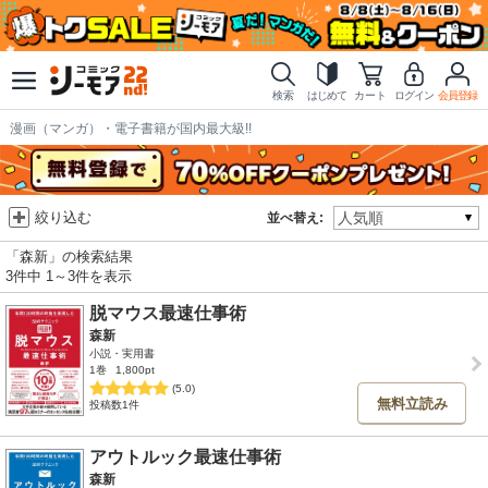
検索
はじめて
カート
ログイン
会員登録
漫画（マンガ）・電子書籍が国内最大級!!
絞り込む
並べ替え:
「森新」の検索結果
3件中 1～3件を表示
脱マウス最速仕事術
森新
小説・実用書
1巻
1,800pt
(5.0)
無料立読み
投稿数1件
アウトルック最速仕事術
森新