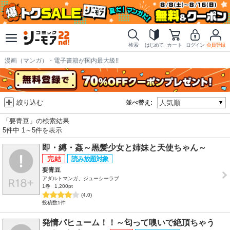
検索
はじめて
カート
ログイン
会員登録
漫画（マンガ）・電子書籍が国内最大級!!
絞り込む
並べ替え:
「要青豆」の検索結果
5件中 1～5件を表示
即・縛・姦～黒髪少女と姉妹と天使ちゃん～
要青豆
アダルトマンガ、ジューシーラブ
1巻
1,200pt
(4.0)
投稿数1件
発情パヒューム！！～匂って嗅いで絶頂ちゃう