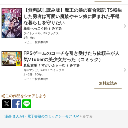
【無料試し読み版】魔王の娘の百合戦記 TS転生
した勇者は可愛い魔族やモン娘に囲まれた平穏
な暮らしを守りたい
新生べっこう飴
/
みすみ
ライトノベル、BKブックス
1巻
0pt
レビュー投稿数0件
FPSゲームのコーチを引き受けたら依頼主が人
気VTuberの美少女だった（コミック）
真広吏希
/
すかいふぁーむ
/
みすみ
青年マンガ、PASH! コミックス
1～2巻
700pt
レビュー投稿数0件
無料立読み
この作品をシェアしよう
漫画(まんが)・電子書籍のコミックシーモアTOP
みすみ