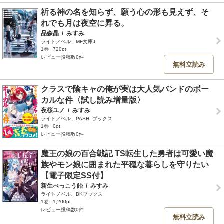
祈る神の名を知らず、願う心の形も見えず、そ
れでも月は夜空に昇る。
品森晶
/
みすみ
ライトノベル、MF文庫J
1巻
720pt
レビュー投稿数0件
無料立読み
クラスで陰キャの俺が実は大人気バンドのボー
カルな件〈試し読み増量版〉
夜桜ユノ
/
みすみ
ライトノベル、PASH! ブックス
1巻
0pt
レビュー投稿数0件
魔王の娘の百合戦記 TS転生した勇者は可愛い魔
族やモン娘に囲まれた平穏な暮らしを守りたい
【電子限定SS付】
新生べっこう飴
/
みすみ
ライトノベル、BKブックス
1巻
1,200pt
レビュー投稿数0件
無料立読み