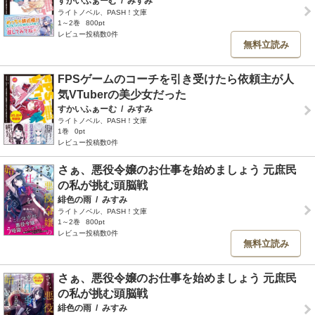
すかいふぁーむ
/
みすみ
ライトノベル、PASH！文庫
1～2巻
800pt
レビュー投稿数0件
無料立読み
FPSゲームのコーチを引き受けたら依頼主が人
気VTuberの美少女だった
すかいふぁーむ
/
みすみ
ライトノベル、PASH！文庫
1巻
0pt
レビュー投稿数0件
さぁ、悪役令嬢のお仕事を始めましょう 元庶民
の私が挑む頭脳戦
緋色の雨
/
みすみ
ライトノベル、PASH！文庫
1～2巻
800pt
レビュー投稿数0件
無料立読み
さぁ、悪役令嬢のお仕事を始めましょう 元庶民
の私が挑む頭脳戦
緋色の雨
/
みすみ