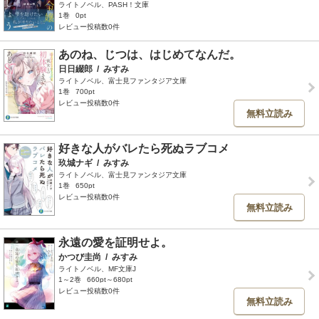
ライトノベル、PASH！文庫
1巻
0pt
レビュー投稿数0件
あのね、じつは、はじめてなんだ。
日日綴郎
/
みすみ
ライトノベル、富士見ファンタジア文庫
1巻
700pt
レビュー投稿数0件
無料立読み
好きな人がバレたら死ぬラブコメ
玖城ナギ
/
みすみ
ライトノベル、富士見ファンタジア文庫
1巻
650pt
レビュー投稿数0件
無料立読み
永遠の愛を証明せよ。
かつび圭尚
/
みすみ
ライトノベル、MF文庫J
1～2巻
660pt～680pt
レビュー投稿数0件
無料立読み