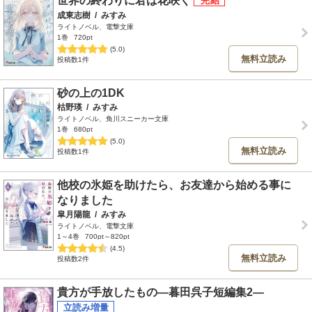
世界の終わりに君は花咲く
成東志樹
/
みすみ
ライトノベル、電撃文庫
1巻
720pt
(5.0)
無料立読み
投稿数1件
砂の上の1DK
枯野瑛
/
みすみ
ライトノベル、角川スニーカー文庫
1巻
680pt
(5.0)
無料立読み
投稿数1件
他校の氷姫を助けたら、お友達から始める事に
なりました
皐月陽龍
/
みすみ
ライトノベル、電撃文庫
1～4巻
700pt～820pt
(4.5)
無料立読み
投稿数2件
貴方が手放したもの―暮田呉子短編集2―