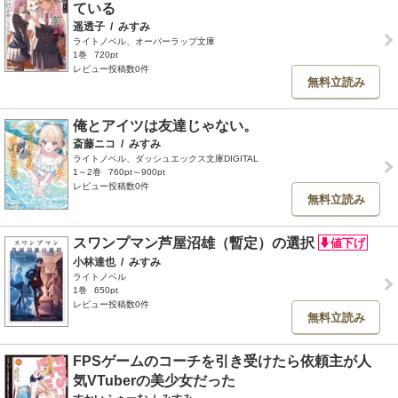
ている
遥透子
/
みすみ
ライトノベル、オーバーラップ文庫
1巻
720pt
レビュー投稿数0件
無料立読み
俺とアイツは友達じゃない。
斎藤ニコ
/
みすみ
ライトノベル、ダッシュエックス文庫DIGITAL
1～2巻
760pt～900pt
レビュー投稿数0件
無料立読み
スワンプマン芦屋沼雄（暫定）の選択
小林達也
/
みすみ
ライトノベル
1巻
650pt
レビュー投稿数0件
無料立読み
FPSゲームのコーチを引き受けたら依頼主が人
気VTuberの美少女だった