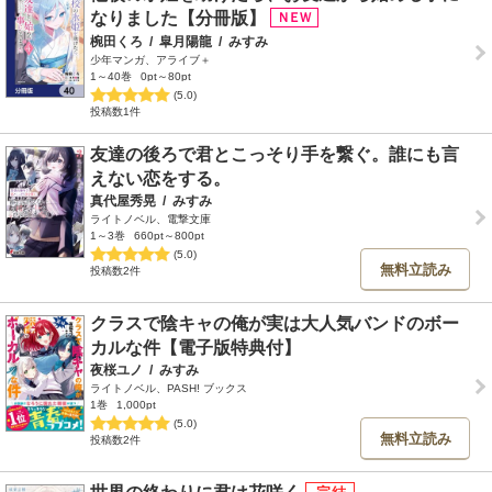
なりました【分冊版】
椀田くろ
/
皐月陽龍
/
みすみ
少年マンガ、アライブ＋
1～40巻
0pt～80pt
(5.0)
投稿数1件
友達の後ろで君とこっそり手を繋ぐ。誰にも言
えない恋をする。
真代屋秀晃
/
みすみ
ライトノベル、電撃文庫
1～3巻
660pt～800pt
(5.0)
無料立読み
投稿数2件
クラスで陰キャの俺が実は大人気バンドのボー
カルな件【電子版特典付】
夜桜ユノ
/
みすみ
ライトノベル、PASH! ブックス
1巻
1,000pt
(5.0)
無料立読み
投稿数2件