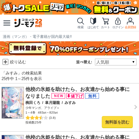
検索
はじめて
カート
ログイン
会員登録
漫画（マンガ）・電子書籍が国内最大級!!
絞り込む
並べ替え:
「みすみ」の検索結果
25件中 1～25件を表示
他校の氷姫を助けたら、お友達から始める事に
なりました
椀田くろ
/
皐月陽龍
/
みすみ
少年マンガ、アライブ＋
1～4巻
483pt～820pt
(3.8)
無料版を読む
投稿数25件
他校の氷姫を助けたら、お友達から始める事に