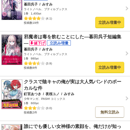
暮田呉子
/
みすみ
ライトノベル、プティルブックス
1巻
1,400pt
(4.1)
立読み増量中
投稿数19件
邪魔者は毒を飲むことにした―暮田呉子短編集
―
暮田呉子
/
みすみ
ライトノベル、プティルブックス
1巻
980pt
(3.9)
立読み増量中
投稿数8件
クラスで陰キャの俺が実は大人気バンドのボー
カルな件
釘宮あつき
/
夜桜ユノ
/
みすみ
少年マンガ、PASH! コミックス
1巻
600pt
(3.0)
無料立読み
投稿数2件
誰にでも優しい女神様の素顔を、俺だけが知っ