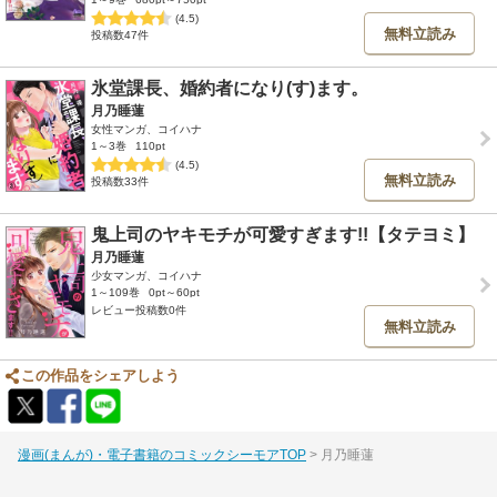
(4.5)
無料立読み
投稿数47件
氷堂課長、婚約者になり(す)ます。
月乃睡蓮
女性マンガ、コイハナ
1～3巻
110pt
(4.5)
無料立読み
投稿数33件
鬼上司のヤキモチが可愛すぎます!!【タテヨミ】
月乃睡蓮
少女マンガ、コイハナ
1～109巻
0pt～60pt
レビュー投稿数0件
無料立読み
この作品をシェアしよう
漫画(まんが)・電子書籍のコミックシーモアTOP
月乃睡蓮