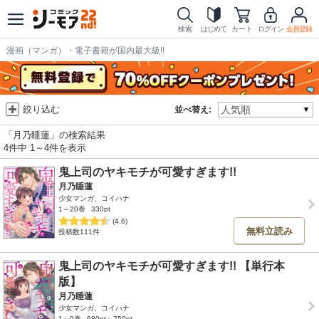
検索
はじめて
カート
ログイン
会員登録
漫画（マンガ）・電子書籍が国内最大級!!
絞り込む
並べ替え:
「月乃睡蓮」の検索結果
4件中 1～4件を表示
鬼上司のヤキモチが可愛すぎます!!
月乃睡蓮
少女マンガ、コイハナ
1～20巻
330pt
(4.6)
無料立読み
投稿数111件
鬼上司のヤキモチが可愛すぎます!! 【単行本
版】
月乃睡蓮
少女マンガ、コイハナ
1～9巻
680pt～750pt