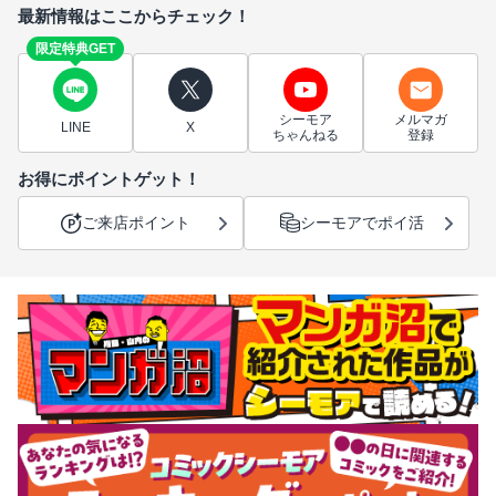
最新情報はここからチェック！
限定特典GET
シーモア
メルマガ
LINE
X
ちゃんねる
登録
お得にポイントゲット！
ご来店ポイント
シーモアでポイ活