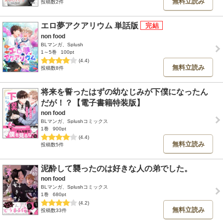
無料立読み
投稿数2件
エロ夢アクアリウム 単話版
non food
BLマンガ、Splush
1～5巻
100pt
(4.4)
無料立読み
投稿数8件
将来を誓ったはずの幼なじみが下僕になったん
だが！？【電子書籍特装版】
non food
BLマンガ、Splushコミックス
1巻
900pt
(4.4)
無料立読み
投稿数5件
泥酔して襲ったのは好きな人の弟でした。
non food
BLマンガ、Splushコミックス
1巻
680pt
(4.2)
無料立読み
投稿数33件