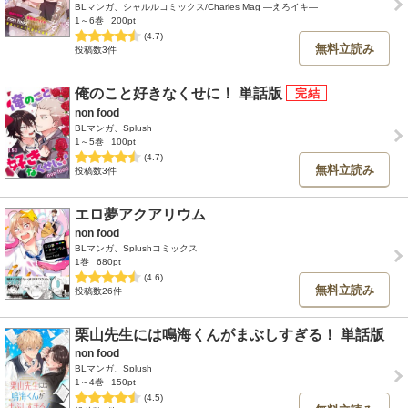
BLマンガ、シャルルコミックス/Charles Mag ―えろイキ―
1～6巻
200pt
(4.7)
無料立読み
投稿数3件
俺のこと好きなくせに！ 単話版
non food
BLマンガ、Splush
1～5巻
100pt
(4.7)
無料立読み
投稿数3件
エロ夢アクアリウム
non food
BLマンガ、Splushコミックス
1巻
680pt
(4.6)
無料立読み
投稿数26件
栗山先生には鳴海くんがまぶしすぎる！ 単話版
non food
BLマンガ、Splush
1～4巻
150pt
(4.5)