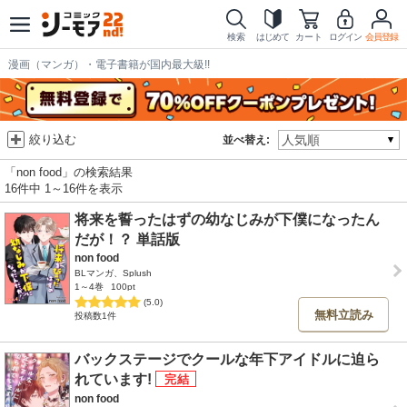
検索
はじめて
カート
ログイン
会員登録
漫画（マンガ）・電子書籍が国内最大級!!
絞り込む
並べ替え:
「non food」の検索結果
16件中 1～16件を表示
将来を誓ったはずの幼なじみが下僕になったん
だが！？ 単話版
non food
BLマンガ、Splush
1～4巻
100pt
(5.0)
無料立読み
投稿数1件
バックステージでクールな年下アイドルに迫ら
れています!
non food