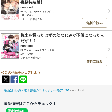
書籍特装版】
non food
BLマンガ、Splushコミックス
1巻
900pt
レビュー投稿数0件
無料立読み
将来を誓ったはずの幼なじみが下僕になったん
だが！？
non food
BLマンガ、Splushコミックス
1巻
700pt
レビュー投稿数0件
無料立読み
この作品をシェアしよう
漫画(まんが)・電子書籍のコミックシーモアTOP
non food
最新情報はここからチェック！
限定特典GET