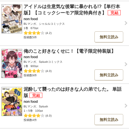
アイドルは生意気な後輩に暴かれる!?【単行本
版】【コミックシーモア限定特典付き】
non food
BLマンガ、シャルルコミックス
1巻
670pt
(4.2)
無料立読み
投稿数5件
俺のこと好きなくせに！【電子限定特装版】
non food
BLマンガ、Splushコミックス
1巻
900pt
(4.0)
無料立読み
投稿数9件
泥酔して襲ったのは好きな人の弟でした。 単話
版
non food
BLマンガ、Splush
1～5巻
100pt
(4.0)
無料立読み
投稿数4件