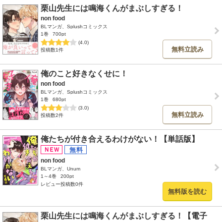
栗山先生には鳴海くんがまぶしすぎる！
non food
BLマンガ、Splushコミックス
1巻
700pt
(4.0)
無料立読み
投稿数1件
俺のこと好きなくせに！
non food
BLマンガ、Splushコミックス
1巻
680pt
(3.0)
無料立読み
投稿数2件
俺たちが付き合えるわけがない！【単話版】
non food
BLマンガ、Unum
1～4巻
200pt
レビュー投稿数0件
無料版を読む
栗山先生には鳴海くんがまぶしすぎる！【電子