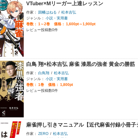
VTuber×Mリーガー上達レッスン
作家：
因幡はねる
/
松本吉弘
ジャンル：
小説・実用書
巻数：
1～2巻
価格： 1,600pt～1,900pt
レビュー投稿数0件
白鳥 翔×松本吉弘 麻雀 漆黒の強者 黄金の勝筋
作家：
白鳥翔
/
松本吉弘
ジャンル：
小説・実用書
巻数：
1巻
価格： 1,800pt
レビュー投稿数0件
麻雀押し引きマニュアル【近代麻雀付録小冊子
作家：
ZERO
/
松本吉弘