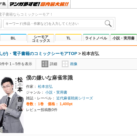
ア島
電子書籍ならコミックシーモア！
シーモア
BL
TL
ライトノベル
小説・実用書
コミックス
んが)・電子書籍のコミックシーモアTOP
>
松本吉弘
5件中 1～5件を表示
詳細
画像
僕の嫌いな麻雀常識
作家：
松本吉弘
ジャンル：
小説・実用書
雑誌・レーベル：
近代麻雀戦術シリーズ
巻数：
1巻
価格： 1,400pt
レビュー投稿数0件