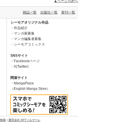
▲ページTOPへ
雑誌一覧
出版社一覧
新刊一覧
シーモアオリジナル作品
作品紹介
マンガ家募集
マンガ編集者募集
シーモアコミックス
SNSサイト
Facebookページ
X(Twitter)
関連サイト
MangaPlaza
（English Manga Store）
N検索
|
運営会社 NTTソルマーレ