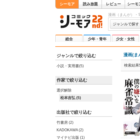
シーモア
読み放題
レビュー
シーモ
漫画（まんが）・
ジャンルで探す
総合
少年・青年
少女・女性
漫画(ま
ジャンルで絞り込む
検索結果
小説・実用書(5)
作家で絞り込む
選択解除
松本吉弘 (5)
出版社で絞り込む
竹書房 (2)
KADOKAWA (2)
マイナビ出版 (1)