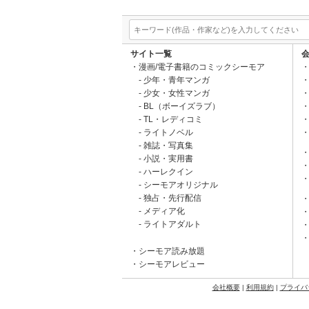
サイト一覧
漫画/電子書籍のコミックシーモア
少年・青年マンガ
少女・女性マンガ
BL（ボーイズラブ）
TL・レディコミ
ライトノベル
雑誌・写真集
小説・実用書
ハーレクイン
シーモアオリジナル
独占・先行配信
メディア化
ライトアダルト
シーモア読み放題
シーモアレビュー
会社概要
|
利用規約
|
プライバ