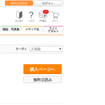
無料会員登録
ログイン
UP!
はじめて
ヘルプ
PT購入
カート
ライト
雑誌・写真集
メディア化
アダルト
並べ替え:
購入ページへ
無料立読み