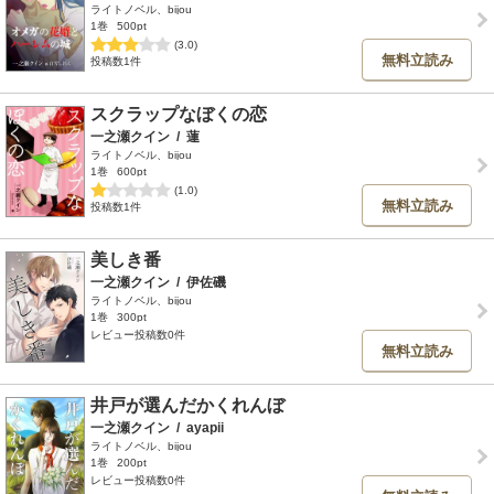
ライトノベル、bijou
1巻
500pt
(3.0)
無料立読み
投稿数1件
スクラップなぼくの恋
一之瀬クイン
/
蓮
ライトノベル、bijou
1巻
600pt
(1.0)
無料立読み
投稿数1件
美しき番
一之瀬クイン
/
伊佐磯
ライトノベル、bijou
1巻
300pt
レビュー投稿数0件
無料立読み
井戸が選んだかくれんぼ
一之瀬クイン
/
ayapii
ライトノベル、bijou
1巻
200pt
レビュー投稿数0件