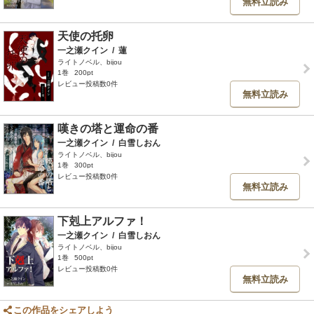
無料立読み
天使の托卵
一之瀬クイン
/
蓮
ライトノベル、bijou
1巻
200pt
レビュー投稿数0件
無料立読み
嘆きの塔と運命の番
一之瀬クイン
/
白雪しおん
ライトノベル、bijou
1巻
300pt
レビュー投稿数0件
無料立読み
下剋上アルファ！
一之瀬クイン
/
白雪しおん
ライトノベル、bijou
1巻
500pt
レビュー投稿数0件
無料立読み
この作品をシェアしよう