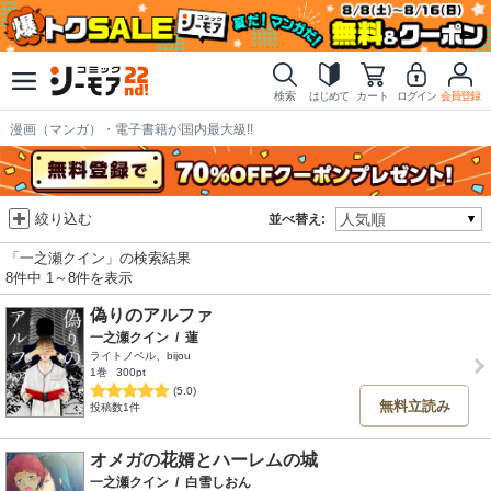
検索
はじめて
カート
ログイン
会員登録
漫画（マンガ）・電子書籍が国内最大級!!
絞り込む
並べ替え:
「一之瀬クイン」の検索結果
8件中 1～8件を表示
偽りのアルファ
一之瀬クイン
/
蓮
ライトノベル、bijou
1巻
300pt
(5.0)
無料立読み
投稿数1件
オメガの花婿とハーレムの城
一之瀬クイン
/
白雪しおん