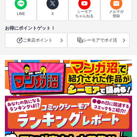
シーモア
メルマガ
LINE
X
ちゃんねる
登録
お得にポイントゲット！
ご来店ポイント
シーモアでポイ活