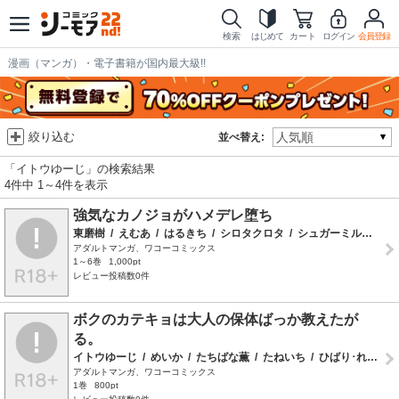
検索
はじめて
カート
ログイン
会員登録
漫画（マンガ）・電子書籍が国内最大級!!
絞り込む
並べ替え:
「イトウゆーじ」の検索結果
4件中 1～4件を表示
強気なカノジョがハメデレ堕ち
東磨樹
/
えむあ
/
はるきち
/
シロタクロタ
/
シュガーミルク
/
終
アダルトマンガ、ワコーコミックス
1～6巻
1,000pt
レビュー投稿数0件
ボクのカテキョは大人の保体ばっか教えたが
る。
イトウゆーじ
/
めいか
/
たちばな薫
/
たねいち
/
ひばり･れい
/
アダルトマンガ、ワコーコミックス
1巻
800pt