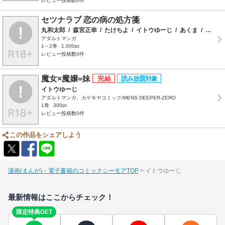
レビュー投稿数0件
セツナラブ 恋の病の処方箋
丸和太郎
/
森宮正幸
/
たけちよ
/
イトウゆーじ
/
あくま
/
ミナトイトヤ
アダルトマンガ
1～2巻
1,000pt
レビュー投稿数0件
魔女×魔嬢=妹
イトウゆーじ
アダルトマンガ、カゲキヤコミック/MENS DEEPER-ZERO
1巻
300pt
レビュー投稿数0件
この作品をシェアしよう
漫画(まんが)・電子書籍のコミックシーモアTOP
イトウゆーじ
最新情報はここからチェック！
限定特典GET