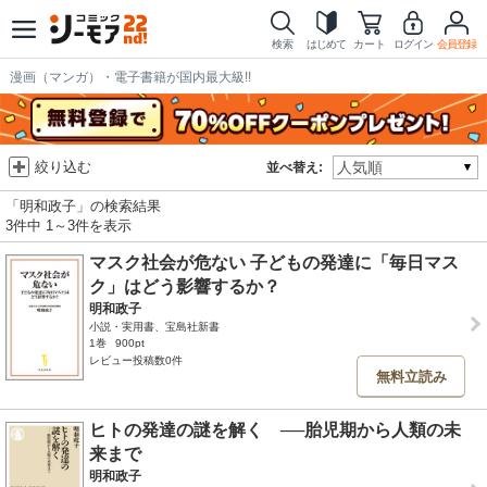
検索
はじめて
カート
ログイン
会員登録
漫画（マンガ）・電子書籍が国内最大級!!
絞り込む
並べ替え:
「明和政子」の検索結果
3件中 1～3件を表示
マスク社会が危ない 子どもの発達に「毎日マス
ク」はどう影響するか？
明和政子
小説・実用書、宝島社新書
1巻
900pt
レビュー投稿数0件
無料立読み
ヒトの発達の謎を解く ──胎児期から人類の未
来まで
明和政子