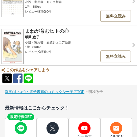
小説・実用書、ちくま新書
1巻
880pt
レビュー投稿数0件
無料立読み
まねが育むヒトの心
明和政子
小説・実用書、岩波ジュニア新書
1巻
860pt
レビュー投稿数0件
無料立読み
この作品をシェアしよう
漫画(まんが)・電子書籍のコミックシーモアTOP
明和政子
最新情報はここからチェック！
限定特典GET
シーモア
メルマガ