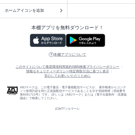
ホームアイコンを追加
本棚アプリを無料ダウンロード！
本棚アプリについて
このサイトについて
推奨環境
利用規約
ISBN検索
プライバシーポリシー
情報セキュリティーポリシー
特定商取引法に基づく表示
安心してお使いいただくために
ABJマークは、この電子書店・電子書籍配信サービスが、 著作権者からコンテ
ンツ使用許諾を得た正規版配信サービスであることを示す登録商標（登録番号
第6091713号）です。 詳しくは［ABJマーク］または［電子出版制作・流通協
議会］で検索してください。
(C)NTTソルマーレ