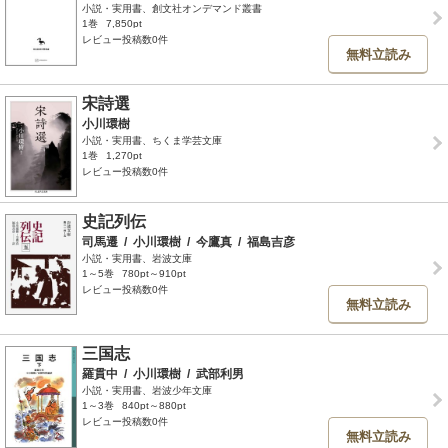
小説・実用書、創文社オンデマンド叢書
1巻
7,850pt
レビュー投稿数0件
無料立読み
宋詩選
小川環樹
小説・実用書、ちくま学芸文庫
1巻
1,270pt
レビュー投稿数0件
史記列伝
司馬遷
/
小川環樹
/
今鷹真
/
福島吉彦
小説・実用書、岩波文庫
1～5巻
780pt～910pt
レビュー投稿数0件
無料立読み
三国志
羅貫中
/
小川環樹
/
武部利男
小説・実用書、岩波少年文庫
1～3巻
840pt～880pt
レビュー投稿数0件
無料立読み