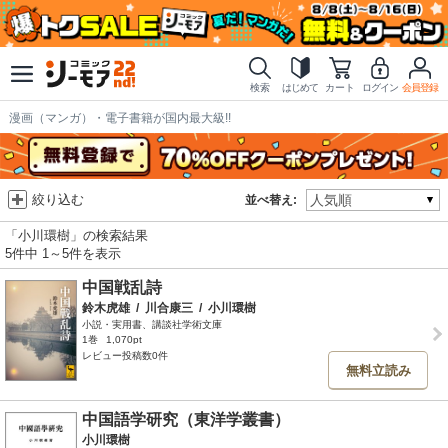
検索
はじめて
カート
ログイン
会員登録
漫画（マンガ）・電子書籍が国内最大級!!
絞り込む
並べ替え:
「小川環樹」の検索結果
5件中 1～5件を表示
中国戦乱詩
鈴木虎雄
/
川合康三
/
小川環樹
小説・実用書、講談社学術文庫
1巻
1,070pt
レビュー投稿数0件
無料立読み
中国語学研究（東洋学叢書）
小川環樹