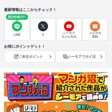
最新情報はここからチェック！
限定特典GET
シーモア
メルマガ
LINE
X
ちゃんねる
登録
お得にポイントゲット！
ご来店ポイント
シーモアでポイ活