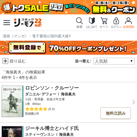
検索
はじめて
カート
ログイン
会員登録
漫画（マンガ）・電子書籍が国内最大級!!
絞り込む
並べ替え:
「海保眞夫」の検索結果
4件中 1～4件を表示
ロビンソン・クルーソー
ダニエル･デフォー
/
海保眞夫
小説・実用書、岩波少年文庫
1巻
860pt
(5.0)
無料立読み
投稿数1件
ジーキル博士とハイド氏
スティーヴンスン
/
海保眞夫