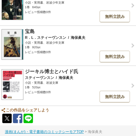
小説・実用書、岩波少年文庫
1巻
640pt
レビュー投稿数0件
無料立読み
宝島
R．L．スティーヴンスン
/
海保眞夫
小説・実用書、岩波少年文庫
1巻
920pt
レビュー投稿数0件
無料立読み
ジーキル博士とハイド氏
スティーヴンスン
/
海保眞夫
小説・実用書、岩波文庫
1巻
520pt
レビュー投稿数0件
無料立読み
この作品をシェアしよう
漫画(まんが)・電子書籍のコミックシーモアTOP
海保眞夫