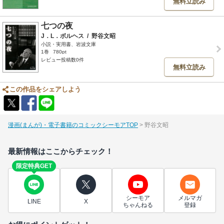
無料立読み
七つの夜
J．L．ボルヘス
/
野谷文昭
小説・実用書、岩波文庫
1巻
780pt
レビュー投稿数0件
無料立読み
この作品をシェアしよう
漫画(まんが)・電子書籍のコミックシーモアTOP
野谷文昭
最新情報はここからチェック！
限定特典GET
シーモア
メルマガ
LINE
X
ちゃんねる
登録