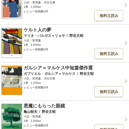
小説・実用書、河出文庫
1巻
1,500pt
レビュー投稿数0件
無料立読み
ケルト人の夢
マリオ・バルガス＝リョサ
/
野谷文昭
小説・実用書
1巻
3,600pt
レビュー投稿数0件
無料立読み
ガルシア＝マルケス中短篇傑作選
ガブリエル・ガルシア＝マルケス
/
野谷文昭
小説・実用書、河出文庫
1巻
1,200pt
レビュー投稿数0件
無料立読み
悪魔にもらった眼鏡
亀山郁夫
/
野谷文昭
小説・実用書
1巻
2,000pt
レビュー投稿数0件