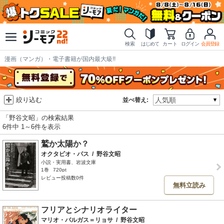
検索
はじめて
カート
ログイン
会員登録
漫画（マンガ）・電子書籍が国内最大級!!
絞り込む
並べ替え:
「野谷文昭」の検索結果
6件中 1～6件を表示
鷲か太陽か？
オクタビオ・パス
/
野谷文昭
小説・実用書、岩波文庫
1巻
720pt
レビュー投稿数0件
無料立読み
フリアとシナリオライター
マリオ・バルガス＝リョサ
/
野谷文昭