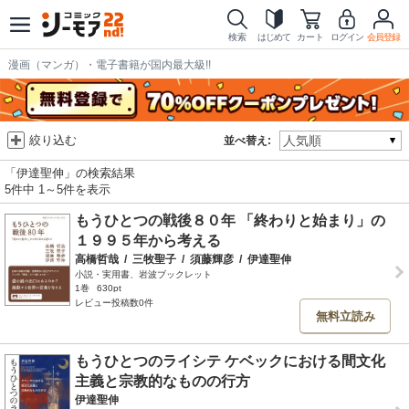
検索
はじめて
カート
ログイン
会員登録
漫画（マンガ）・電子書籍が国内最大級!!
絞り込む
並べ替え:
「伊達聖伸」の検索結果
5件中 1～5件を表示
もうひとつの戦後８０年 「終わりと始まり」の
１９９５年から考える
高橋哲哉
/
三牧聖子
/
須藤輝彦
/
伊達聖伸
小説・実用書、岩波ブックレット
1巻
630pt
レビュー投稿数0件
無料立読み
もうひとつのライシテ ケベックにおける間文化
主義と宗教的なものの行方
伊達聖伸