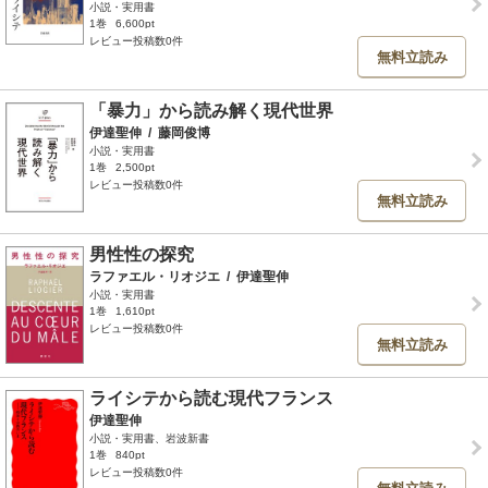
小説・実用書
1巻
6,600pt
レビュー投稿数0件
無料立読み
「暴力」から読み解く現代世界
伊達聖伸
/
藤岡俊博
小説・実用書
1巻
2,500pt
レビュー投稿数0件
無料立読み
男性性の探究
ラファエル・リオジエ
/
伊達聖伸
小説・実用書
1巻
1,610pt
レビュー投稿数0件
無料立読み
ライシテから読む現代フランス
伊達聖伸
小説・実用書、岩波新書
1巻
840pt
レビュー投稿数0件