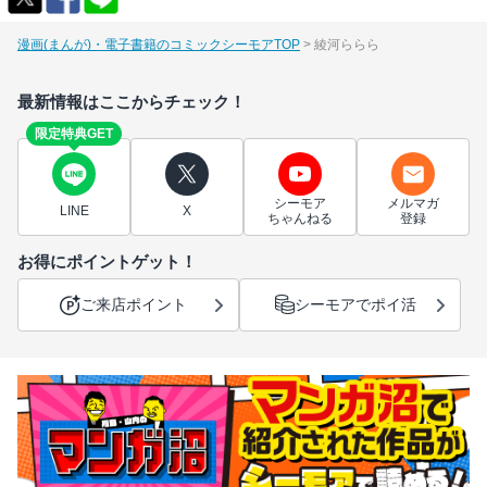
漫画(まんが)・電子書籍のコミックシーモアTOP
綾河ららら
最新情報はここからチェック！
限定特典GET
シーモア
メルマガ
LINE
X
ちゃんねる
登録
お得にポイントゲット！
ご来店ポイント
シーモアでポイ活