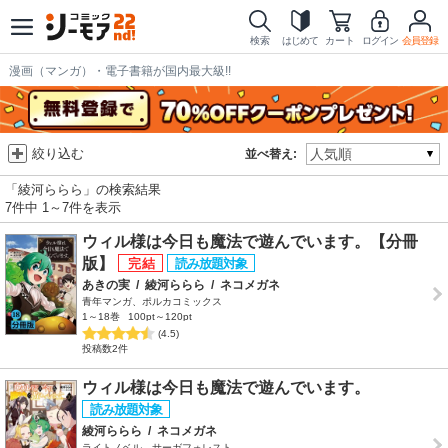
検索
はじめて
カート
ログイン
会員登録
漫画（マンガ）・電子書籍が国内最大級!!
絞り込む
並べ替え:
「綾河ららら」の検索結果
7件中 1～7件を表示
ウィル様は今日も魔法で遊んでいます。【分冊
版】
あきの実
/
綾河ららら
/
ネコメガネ
青年マンガ、ポルカコミックス
1～18巻
100pt～120pt
(4.5)
投稿数2件
ウィル様は今日も魔法で遊んでいます。
綾河ららら
/
ネコメガネ
ライトノベル、サーガフォレスト