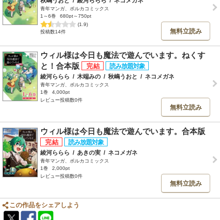
秋嶋うおと
/
綾河ららら
/
ネコメガネ
青年マンガ、ポルカコミックス
1～6巻
680pt～750pt
(1.9)
無料立読み
投稿数14件
ウィル様は今日も魔法で遊んでいます。ねくす
と！合本版
綾河ららら
/
木端みの
/
秋嶋うおと
/
ネコメガネ
青年マンガ、ポルカコミックス
1巻
4,000pt
レビュー投稿数0件
無料立読み
ウィル様は今日も魔法で遊んでいます。合本版
綾河ららら
/
あきの実
/
ネコメガネ
青年マンガ、ポルカコミックス
1巻
2,000pt
レビュー投稿数0件
無料立読み
この作品をシェアしよう