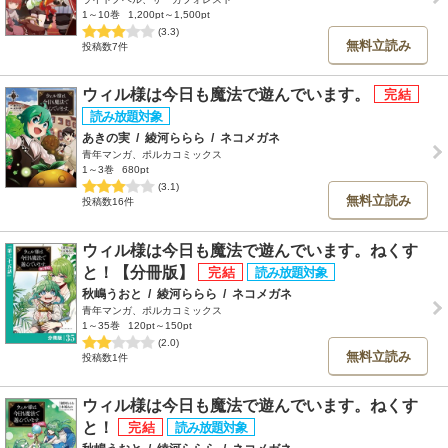
1～10巻
1,200pt～1,500pt
(3.3)
無料立読み
投稿数7件
ウィル様は今日も魔法で遊んでいます。
あきの実
/
綾河ららら
/
ネコメガネ
青年マンガ、ポルカコミックス
1～3巻
680pt
(3.1)
無料立読み
投稿数16件
ウィル様は今日も魔法で遊んでいます。ねくす
と！【分冊版】
秋嶋うおと
/
綾河ららら
/
ネコメガネ
青年マンガ、ポルカコミックス
1～35巻
120pt～150pt
(2.0)
無料立読み
投稿数1件
ウィル様は今日も魔法で遊んでいます。ねくす
と！