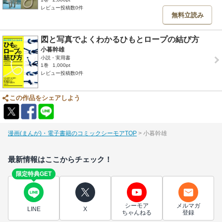
レビュー投稿数0件
無料立読み
図と写真でよくわかるひもとロープの結び方
小暮幹雄
小説・実用書
1巻
1,000pt
レビュー投稿数0件
この作品をシェアしよう
漫画(まんが)・電子書籍のコミックシーモアTOP
小暮幹雄
最新情報はここからチェック！
限定特典GET
シーモア
メルマガ
LINE
X
ちゃんねる
登録