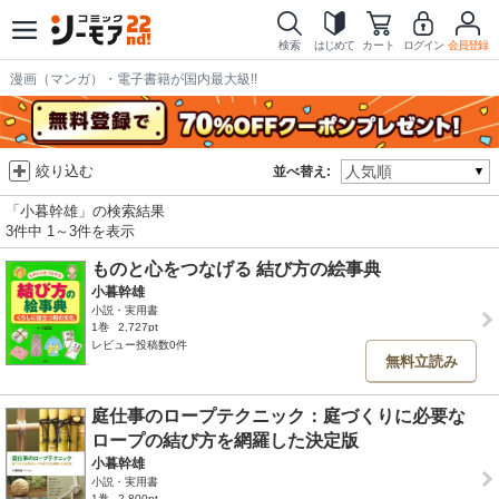
検索
はじめて
カート
ログイン
会員登録
漫画（マンガ）・電子書籍が国内最大級!!
絞り込む
並べ替え:
「小暮幹雄」の検索結果
3件中 1～3件を表示
ものと心をつなげる 結び方の絵事典
小暮幹雄
小説・実用書
1巻
2,727pt
レビュー投稿数0件
無料立読み
庭仕事のロープテクニック：庭づくりに必要な
ロープの結び方を網羅した決定版
小暮幹雄
小説・実用書
1巻
2,800pt