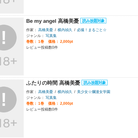
Be my angel 高橋美憂
作家：
高橋美憂
/
横内禎久
/
必撮！まるごと☆
ジャンル：
写真集
巻数：
1巻
価格： 2,000pt
レビュー投稿数0件
ふたりの時間 高橋美憂
作家：
高橋美憂
/
横内禎久
/
美少女☆爛漫女学園
ジャンル：
写真集
巻数：
1巻
価格： 2,000pt
レビュー投稿数0件