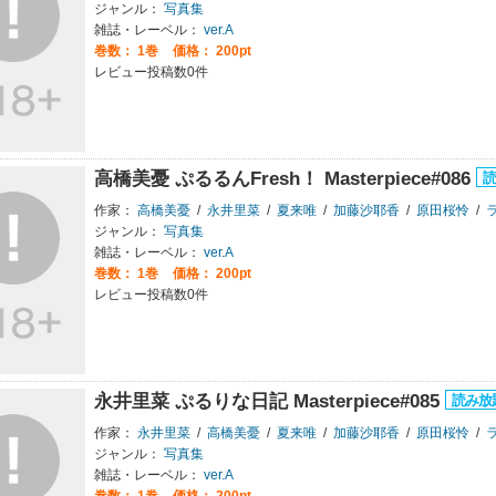
ジャンル：
写真集
雑誌・レーベル：
ver.A
巻数：
1巻
価格： 200pt
レビュー投稿数0件
高橋美憂 ぷるるんFresh！ Masterpiece#086
作家：
高橋美憂
/
永井里菜
/
夏来唯
/
加藤沙耶香
/
原田桜怜
/
ラ
ジャンル：
写真集
雑誌・レーベル：
ver.A
巻数：
1巻
価格： 200pt
レビュー投稿数0件
永井里菜 ぷるりな日記 Masterpiece#085
作家：
永井里菜
/
高橋美憂
/
夏来唯
/
加藤沙耶香
/
原田桜怜
/
ラ
ジャンル：
写真集
雑誌・レーベル：
ver.A
巻数：
1巻
価格： 200pt