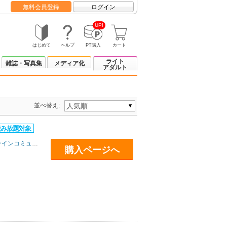
無料会員登録
ログイン
UP!
はじめて
ヘルプ
PT購入
カート
ライト
雑誌・写真集
メディア化
アダルト
並べ替え:
インコミュニケーションズ
購入ページへ