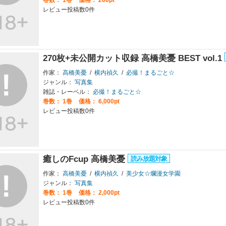
レビュー投稿数0件
270枚+未公開カット収録 高橋美憂 BEST vol.1
作家：
高橋美憂
/
横内禎久
/
必撮！まるごと☆
ジャンル：
写真集
雑誌・レーベル：
必撮！まるごと☆
巻数：
1巻
価格： 6,000pt
レビュー投稿数0件
癒しのFcup 高橋美憂
作家：
高橋美憂
/
横内禎久
/
美少女☆爛漫女学園
ジャンル：
写真集
巻数：
1巻
価格： 2,000pt
レビュー投稿数0件