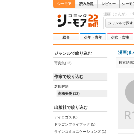
シーモア
読み放題
レビュー
シーモ
漫画（まんが）・
ジャンルで探す
総合
少年・青年
少女・女性
漫画(ま
ジャンルで絞り込む
検索結果1
写真集(12)
作家で絞り込む
選択解除
高橋美憂 (12)
出版社で絞り込む
アイロゴス (6)
ドラゴンフライブック (5)
ラインコミュニケーションズ (1)