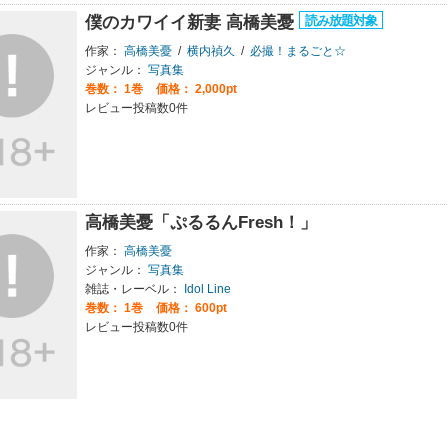
僕のカワイイ新妻 高橋美憂
作家：
高橋美憂
/
横内禎久
/
必撮！まるごと☆
ジャンル：
写真集
巻数：
1巻
価格： 2,000pt
レビュー投稿数0件
高橋美憂「ぷるるんFresh！」
作家：
高橋美憂
ジャンル：
写真集
雑誌・レーベル：
Idol Line
巻数：
1巻
価格： 600pt
レビュー投稿数0件