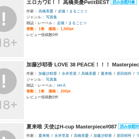
エロカワE！！ 高橋美憂PetitBEST
作家：
高橋美憂
/
必撮！まるごと☆
ジャンル：
写真集
雑誌・レーベル：
必撮！まるごと☆
巻数：
1巻
価格： 1,500pt
レビュー投稿数0件
加藤沙耶香 LOVE 38 PEACE！！！ Masterpiec
作家：
加藤沙耶香
/
永井里菜
/
高橋美憂
/
夏来唯
/
原田桜怜
/
ラ
ジャンル：
写真集
雑誌・レーベル：
ver.A
巻数：
1巻
価格： 200pt
レビュー投稿数0件
夏来唯 天使はH-cup Masterpiece#087
作家：
夏来唯
/
永井里菜
/
高橋美憂
/
加藤沙耶香
/
原田桜怜
/
ラ