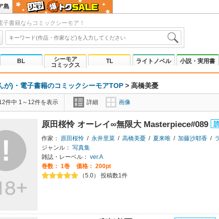
ア島
電子書籍ならコミックシーモア！
シーモア
BL
TL
ライトノベル
小説・実用書
コミックス
んが)・電子書籍のコミックシーモアTOP
>
高橋美憂
2件中 1～12件を表示
詳細
画像
原田桜怜 オーレイ∞無限大 Masterpiece#089
作家：
原田桜怜
/
永井里菜
/
高橋美憂
/
夏来唯
/
加藤沙耶香
/
ラ
ジャンル：
写真集
雑誌・レーベル：
ver.A
巻数：
1巻
価格： 200pt
（5.0） 投稿数1件