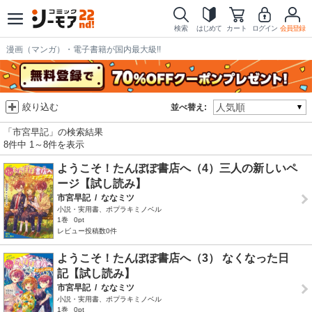
検索
はじめて
カート
ログイン
会員登録
漫画（マンガ）・電子書籍が国内最大級!!
絞り込む
並べ替え:
「市宮早記」の検索結果
8件中 1～8件を表示
ようこそ！たんぽぽ書店へ（4）三人の新しいペ
ージ【試し読み】
市宮早記
/
ななミツ
小説・実用書、ポプラキミノベル
1巻
0pt
レビュー投稿数0件
ようこそ！たんぽぽ書店へ（3） なくなった日
記【試し読み】
市宮早記
/
ななミツ
小説・実用書、ポプラキミノベル
1巻
0pt