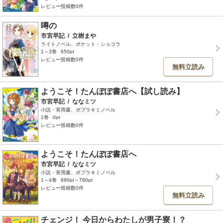
レビュー投稿数0件
噂の
市宮早記
/
立樹まや
ライトノベル、ポケット・ショコラ
1～3巻
650pt
レビュー投稿数0件
無料立読み
ようこそ！たんぽぽ書店へ【試し読み】
市宮早記
/
ななミツ
小説・実用書、ポプラキミノベル
1巻
0pt
レビュー投稿数0件
ようこそ！たんぽぽ書店へ
市宮早記
/
ななミツ
小説・実用書、ポプラキミノベル
1～4巻
680pt～780pt
レビュー投稿数0件
無料立読み
チェンジ！ 今日からわたしが男子寮！？