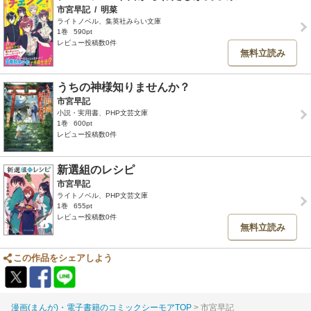
市宮早記
/
明菜
ライトノベル、集英社みらい文庫
1巻
590pt
レビュー投稿数0件
無料立読み
うちの神様知りませんか？
市宮早記
小説・実用書、PHP文芸文庫
1巻
600pt
レビュー投稿数0件
新選組のレシピ
市宮早記
ライトノベル、PHP文芸文庫
1巻
655pt
レビュー投稿数0件
無料立読み
この作品をシェアしよう
漫画(まんが)・電子書籍のコミックシーモアTOP
市宮早記