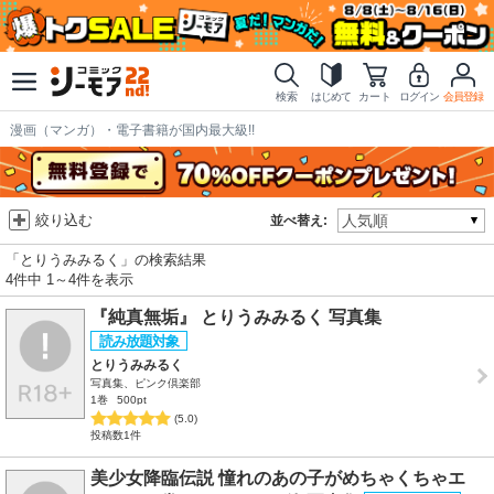
検索
はじめて
カート
ログイン
会員登録
漫画（マンガ）・電子書籍が国内最大級!!
絞り込む
並べ替え:
「とりうみみるく」の検索結果
4件中 1～4件を表示
『純真無垢』 とりうみみるく 写真集
とりうみみるく
写真集、ピンク倶楽部
1巻
500pt
(5.0)
投稿数1件
美少女降臨伝説 憧れのあの子がめちゃくちゃエ