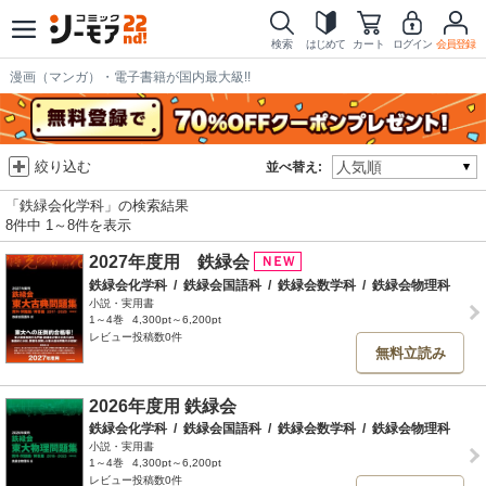
検索
はじめて
カート
ログイン
会員登録
漫画（マンガ）・電子書籍が国内最大級!!
絞り込む
並べ替え:
「鉄緑会化学科」の検索結果
8件中 1～8件を表示
2027年度用 鉄緑会
鉄緑会化学科
/
鉄緑会国語科
/
鉄緑会数学科
/
鉄緑会物理科
小説・実用書
1～4巻
4,300pt～6,200pt
レビュー投稿数0件
無料立読み
2026年度用 鉄緑会
鉄緑会化学科
/
鉄緑会国語科
/
鉄緑会数学科
/
鉄緑会物理科
小説・実用書
1～4巻
4,300pt～6,200pt
レビュー投稿数0件