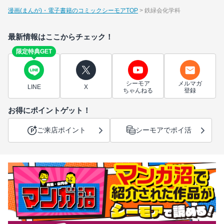
漫画(まんが)・電子書籍のコミックシーモアTOP
鉄緑会化学科
最新情報はここからチェック！
限定特典GET
シーモア
メルマガ
LINE
X
ちゃんねる
登録
お得にポイントゲット！
ご来店ポイント
シーモアでポイ活