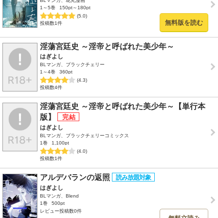
BLマンガ、花丸漫画
1～5巻
150pt～180pt
(5.0)
無料版を読む
投稿数1件
淫蕩宮廷史 ～淫帝と呼ばれた美少年～
はぎよし
BLマンガ、ブラックチェリー
1～4巻
360pt
(4.3)
投稿数4件
淫蕩宮廷史 ～淫帝と呼ばれた美少年～【単行本
版】
はぎよし
BLマンガ、ブラックチェリーコミックス
1巻
1,100pt
(4.0)
投稿数1件
アルデバランの返照
はぎよし
BLマンガ、Blend
1巻
500pt
レビュー投稿数0件