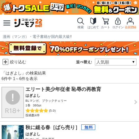
検索
はじめて
カート
ログイン
会員登録
漫画（マンガ）・電子書籍が国内最大級!!
絞り込む
並べ替え:
「はぎよし」の検索結果
6件中 1～6件を表示
エリート美少年従者 恥辱の再教育
はぎよし
BLマンガ、ブラックチェリー
1巻
360pt
(5.0)
投稿数4件
秋に縋る春［ばら売り］
はぎよし