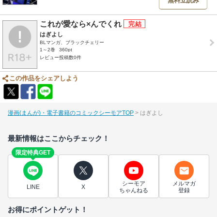
無料立読み
これが愛なら×んでくれ
はぎよし
BLマンガ、ブラックチェリー
1～2巻
360pt
レビュー投稿数0件
この作品をシェアしよう
漫画(まんが)・電子書籍のコミックシーモアTOP
はぎよし
最新情報はここからチェック！
限定特典GET
シーモア
メルマガ
LINE
X
ちゃんねる
登録
お得にポイントゲット！