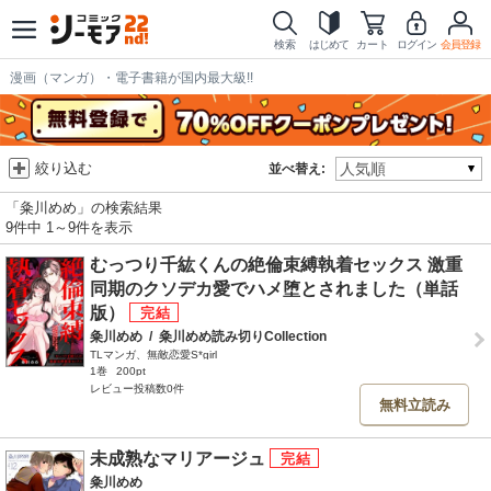
検索
はじめて
カート
ログイン
会員登録
漫画（マンガ）・電子書籍が国内最大級!!
絞り込む
並べ替え:
「粂川めめ」の検索結果
9件中 1～9件を表示
むっつり千紘くんの絶倫束縛執着セックス 激重
同期のクソデカ愛でハメ堕とされました（単話
版）
粂川めめ
/
粂川めめ読み切りCollection
TLマンガ、無敵恋愛S*girl
1巻
200pt
レビュー投稿数0件
無料立読み
未成熟なマリアージュ
粂川めめ