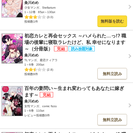
粂川めめ
少女マンガ、Stellarium
1～12巻
65pt～130pt
(3.0)
無料版を読む
投稿数1件
初恋カレと再会セックス ～ハメられた…っ!? 職
場の後輩に寝取ラレたけど、私 幸せになります
～（分冊版）
粂川めめ
TLマンガ、蜜恋ティアラ
1～6巻
200pt
(2.8)
無料立読み
投稿数6件
百年の妻問い～生まれ変わってもあなたに嫁ぎ
ます～
粂川めめ
女性マンガ、comic fizzy
1～6巻
110pt
レビュー投稿数0件
無料立読み