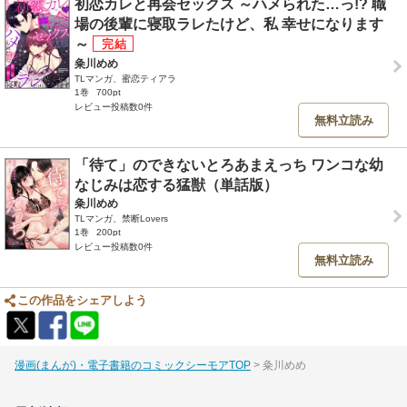
初恋カレと再会セックス ～ハメられた…っ!? 職
場の後輩に寝取ラレたけど、私 幸せになります
～
粂川めめ
TLマンガ、蜜恋ティアラ
1巻
700pt
レビュー投稿数0件
無料立読み
「待て」のできないとろあまえっち ワンコな幼
なじみは恋する猛獣（単話版）
粂川めめ
TLマンガ、禁断Lovers
1巻
200pt
レビュー投稿数0件
無料立読み
この作品をシェアしよう
漫画(まんが)・電子書籍のコミックシーモアTOP
粂川めめ