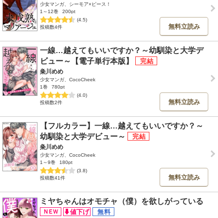
少女マンガ、シーモア×ピース！
1～12巻
200pt
(4.5)
無料立読み
投稿数4件
一線…越えてもいいですか？～幼馴染と大学デ
ビュー～【電子単行本版】
粂川めめ
少女マンガ、CocoCheek
1巻
780pt
(4.0)
無料立読み
投稿数2件
【フルカラー】一線…越えてもいいですか？～
幼馴染と大学デビュー～
粂川めめ
少女マンガ、CocoCheek
1～9巻
180pt
(3.8)
無料立読み
投稿数41件
ミヤちゃんはオモチャ（僕）を欲しがっている