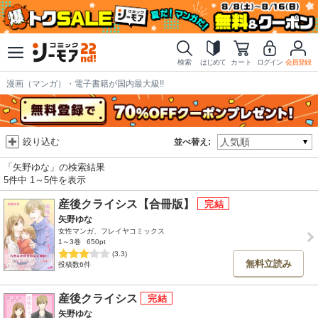
検索
はじめて
カート
ログイン
会員登録
漫画（マンガ）・電子書籍が国内最大級!!
絞り込む
並べ替え:
「矢野ゆな」の検索結果
5件中 1～5件を表示
産後クライシス【合冊版】
矢野ゆな
女性マンガ、フレイヤコミックス
1～3巻
650pt
(3.3)
無料立読み
投稿数6件
産後クライシス
矢野ゆな