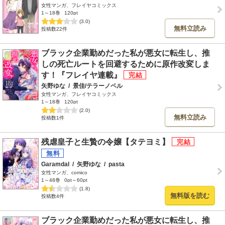
女性マンガ、フレイヤコミックス
1～18巻
120pt
(3.0)
無料立読み
投稿数22件
ブラック企業勤めだった私が悪女に転生し、推
しの死亡ルートを回避するために原作改変しま
す！『フレイヤ連載』
矢野ゆな
/
景佳/テラーノベル
女性マンガ、フレイヤコミックス
1～18巻
120pt
(2.0)
無料立読み
投稿数1件
残虐皇子と生贄の令嬢【タテヨミ】
Garamdal
/
矢野ゆな
/
pasta
女性マンガ、comico
1～48巻
0pt～60pt
(1.8)
無料版を読む
投稿数4件
ブラック企業勤めだった私が悪女に転生し、推