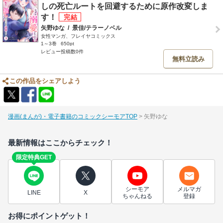
しの死亡ルートを回避するために原作改変しま
す！
矢野ゆな
/
景佳/テラーノベル
女性マンガ、フレイヤコミックス
1～3巻
650pt
レビュー投稿数0件
無料立読み
この作品をシェアしよう
漫画(まんが)・電子書籍のコミックシーモアTOP
矢野ゆな
最新情報はここからチェック！
限定特典GET
シーモア
メルマガ
LINE
X
ちゃんねる
登録
お得にポイントゲット！