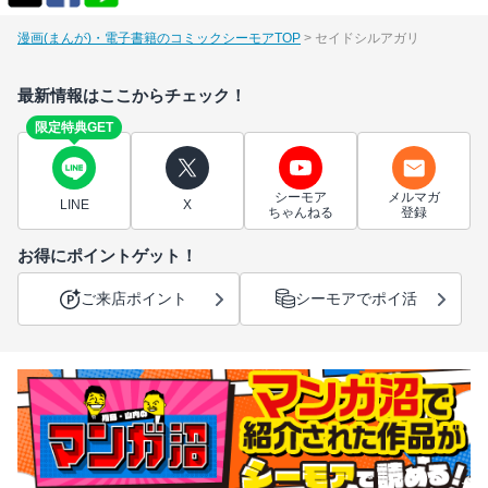
漫画(まんが)・電子書籍のコミックシーモアTOP
セイドシルアガリ
最新情報はここからチェック！
限定特典GET
シーモア
メルマガ
LINE
X
ちゃんねる
登録
お得にポイントゲット！
ご来店ポイント
シーモアでポイ活