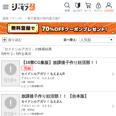
検索
はじめて
カート
ログイン
会員登録
漫画（マンガ）・電子書籍が国内最大級!!
絞り込む
並べ替え:
「セイドシルアガリ」の検索結果
5件中 1～5件を表示
【18禁CG集版】放課後子作り妊活部！！
セイドシルアガリ
/
もえまんR
アダルトマンガ、もえまんR
1巻
880pt
レビュー投稿数0件
放課後子作り妊活部！！ 【合本版】
セイドシルアガリ
/
もえまん
アダルトマンガ、もえまん
1巻
900pt
レビュー投稿数0件