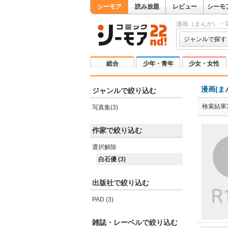
シーモア
読み放題
レビュー
シーモ
漫画（まんが）・
ジャンルで探す
総合
少年・青年
少女・女性
漫画(ま
ジャンルで絞り込む
検索結果
写真集(3)
作家で絞り込む
選択解除
白石優 (3)
出版社で絞り込む
PAD (3)
雑誌・レーベルで絞り込む