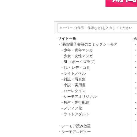
サイト一覧
漫画/電子書籍のコミックシーモア
少年・青年マンガ
少女・女性マンガ
BL（ボーイズラブ）
TL・レディコミ
ライトノベル
雑誌・写真集
小説・実用書
ハーレクイン
シーモアオリジナル
独占・先行配信
メディア化
ライトアダルト
シーモア読み放題
シーモアレビュー