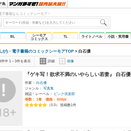
ア島
電子書籍ならコミックシーモア！
シーモア
BL
TL
ライトノベル
小説・実用書
コミックス
んが)・電子書籍のコミックシーモアTOP
>
白石優
3件中 1～3件を表示
詳細
画像
『ゲキ写！欲求不満のいやらしい若妻』 白石優
作家：
白石優
ジャンル：
写真集
雑誌・レーベル：
ピンク倶楽部
巻数：
1巻
価格： 600pt
（5.0） 投稿数1件