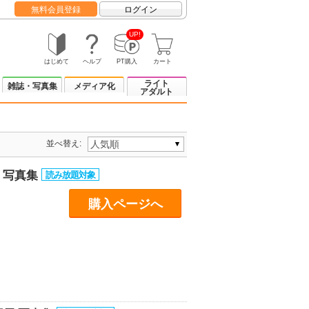
無料会員登録
ログイン
UP!
はじめて
ヘルプ
PT購入
カート
ライト
雑誌・写真集
メディア化
アダルト
並べ替え:
 写真集
購入ページへ