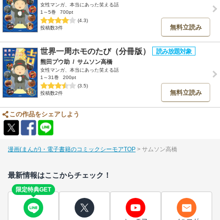
女性マンガ、本当にあった笑える話
1～5巻
700pt
(4.3)
無料立読み
投稿数3件
世界一周ホモのたび（分冊版）
熊田プウ助
/
サムソン高橋
女性マンガ、本当にあった笑える話
1～31巻
200pt
(3.5)
無料立読み
投稿数2件
この作品をシェアしよう
漫画(まんが)・電子書籍のコミックシーモアTOP
サムソン高橋
最新情報はここからチェック！
限定特典GET