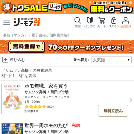
検索
はじめて
カート
ログイン
会員登録
漫画（マンガ）・電子書籍が国内最大級!!
絞り込む
並べ替え:
「サムソン高橋」の検索結果
3件中 1～3件を表示
ホモ無職、家を買う
サムソン高橋
/
熊田プウ助
青年マンガ、リュエルコミックス
1巻
990pt
(5.0)
無料立読み
投稿数4件
世界一周ホモのたび
サムソン高橋
/
熊田プウ助