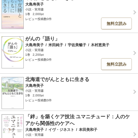
大島寿美子
小説・実用書
1巻
2,000pt
レビュー投稿数0件
無料立読み
がんの「語り」
大島寿美子
/
米田純子
/
宇佐美暢子
/
木村恵美子
小説・実用書
1巻
2,200pt
レビュー投稿数0件
無料立読み
北海道でがんとともに生きる
大島寿美子
小説・実用書
1巻
2,000pt
レビュー投稿数0件
「絆」を築くケア技法 ユマニチュード：人のケ
アから関係性のケアへ
大島寿美子
/
イヴ・ジネスト
/
本田美和子
小説・実用書