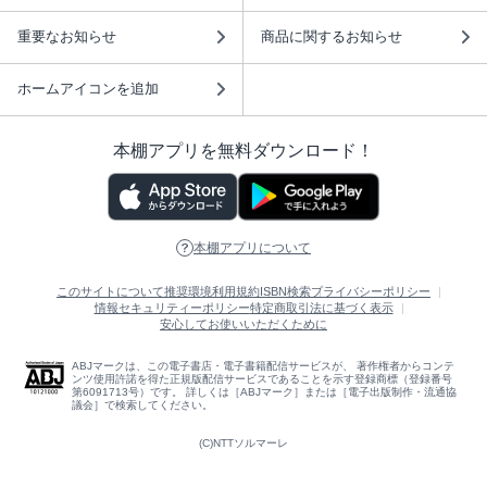
重要なお知らせ
商品に関するお知らせ
ホームアイコンを追加
本棚アプリを無料ダウンロード！
本棚アプリについて
このサイトについて
推奨環境
利用規約
ISBN検索
プライバシーポリシー
情報セキュリティーポリシー
特定商取引法に基づく表示
安心してお使いいただくために
ABJマークは、この電子書店・電子書籍配信サービスが、 著作権者からコンテ
ンツ使用許諾を得た正規版配信サービスであることを示す登録商標（登録番号
第6091713号）です。 詳しくは［ABJマーク］または［電子出版制作・流通協
議会］で検索してください。
(C)NTTソルマーレ