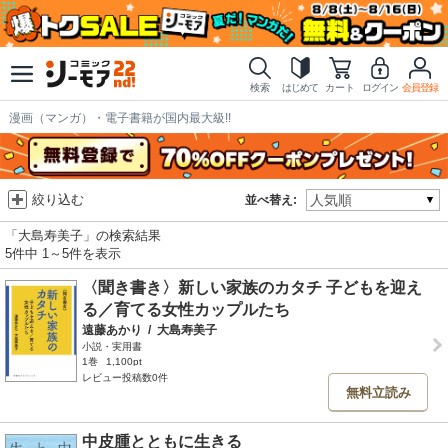
検索
はじめて
カート
ログイン
会員登録
漫画（マンガ）・電子書籍が国内最大級!!
絞り込む
並べ替え:
「大島寿美子」の検索結果
5件中 1～5件を表示
〈聞き書き〉新しい家族のカタチ 子どもを迎え
る／育てる女性カップルたち
遠藤あかり
/
大島寿美子
小説・実用書
1巻
1,100pt
レビュー投稿数0件
無料立読み
中皮腫とともに生きる