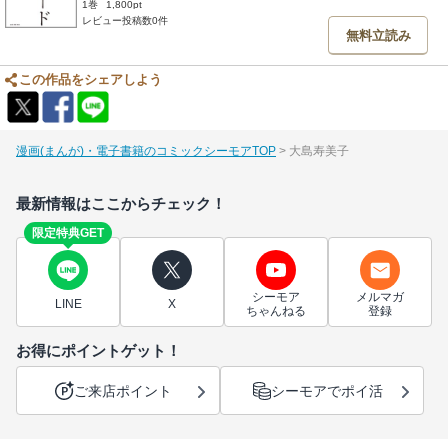
1巻
1,800pt
レビュー投稿数0件
無料立読み
この作品をシェアしよう
漫画(まんが)・電子書籍のコミックシーモアTOP
大島寿美子
最新情報はここからチェック！
限定特典GET
シーモア
メルマガ
LINE
X
ちゃんねる
登録
お得にポイントゲット！
ご来店ポイント
シーモアでポイ活