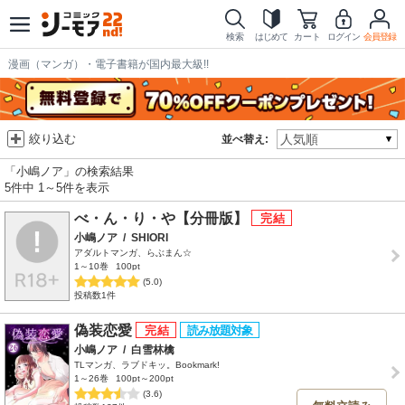
検索
はじめて
カート
ログイン
会員登録
漫画（マンガ）・電子書籍が国内最大級!!
絞り込む
並べ替え:
「小嶋ノア」の検索結果
5件中 1～5件を表示
べ・ん・り・や【分冊版】
小嶋ノア
/
SHIORI
アダルトマンガ、らぶまん☆
1～10巻
100pt
(5.0)
投稿数1件
偽装恋愛
小嶋ノア
/
白雪林檎
TLマンガ、ラブドキッ。Bookmark!
1～26巻
100pt～200pt
(3.6)