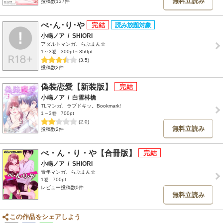
無料立読み
投稿数137件
べ･ん･り･や
小嶋ノア
/
SHIORI
アダルトマンガ、らぶまん☆
1～3巻
300pt～350pt
(3.5)
投稿数2件
偽装恋愛【新装版】
小嶋ノア
/
白雪林檎
TLマンガ、ラブドキッ。Bookmark!
1～3巻
700pt
(2.0)
無料立読み
投稿数2件
べ・ん・り・や【合冊版】
小嶋ノア
/
SHIORI
青年マンガ、らぶまん☆
1巻
700pt
レビュー投稿数0件
無料立読み
この作品をシェアしよう