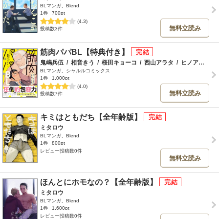
BLマンガ、Blend
1巻
700pt
(4.3)
無料立読み
投稿数3件
筋肉パパBL【特典付き】
鬼嶋兵伍
/
相音きう
/
桜田キョーコ
/
西山アラタ
/
ヒノアキミツ
BLマンガ、シャルルコミックス
1巻
1,000pt
(4.0)
無料立読み
投稿数7件
キミはともだち【全年齢版】
ミタロウ
BLマンガ、Blend
1巻
800pt
レビュー投稿数0件
無料立読み
ほんとにホモなの？【全年齢版】
ミタロウ
BLマンガ、Blend
1巻
1,600pt
レビュー投稿数0件