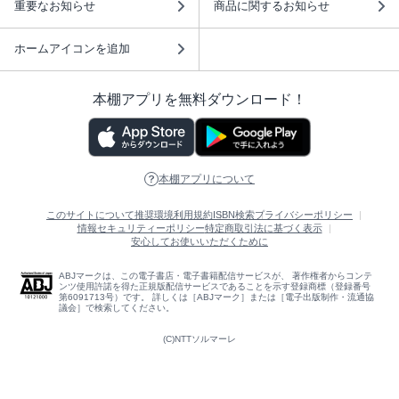
重要なお知らせ
商品に関するお知らせ
ホームアイコンを追加
本棚アプリを無料ダウンロード！
本棚アプリについて
このサイトについて
推奨環境
利用規約
ISBN検索
プライバシーポリシー
情報セキュリティーポリシー
特定商取引法に基づく表示
安心してお使いいただくために
ABJマークは、この電子書店・電子書籍配信サービスが、 著作権者からコンテ
ンツ使用許諾を得た正規版配信サービスであることを示す登録商標（登録番号
第6091713号）です。 詳しくは［ABJマーク］または［電子出版制作・流通協
議会］で検索してください。
(C)NTTソルマーレ