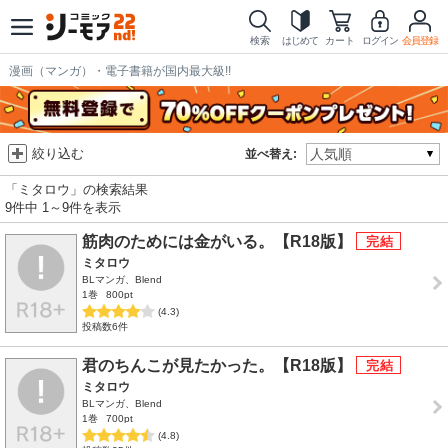
検索
はじめて
カート
ログイン
会員登録
漫画（マンガ）・電子書籍が国内最大級!!
絞り込む
並べ替え:
「ミタロウ」の検索結果
9件中 1～9件を表示
筋肉のためには金がいる。【R18版】
ミタロウ
BLマンガ、Blend
1巻
800pt
(4.3)
投稿数6件
君のちんこが見たかった。【R18版】
ミタロウ
BLマンガ、Blend
1巻
700pt
(4.8)