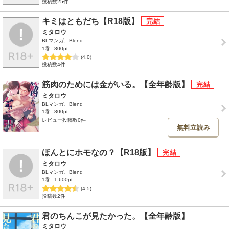
投稿数25件
キミはともだち【R18版】
ミタロウ
BLマンガ、Blend
1巻
800pt
(4.0)
投稿数4件
筋肉のためには金がいる。【全年齢版】
ミタロウ
BLマンガ、Blend
1巻
800pt
レビュー投稿数0件
無料立読み
ほんとにホモなの？【R18版】
ミタロウ
BLマンガ、Blend
1巻
1,600pt
(4.5)
投稿数2件
君のちんこが見たかった。【全年齢版】
ミタロウ