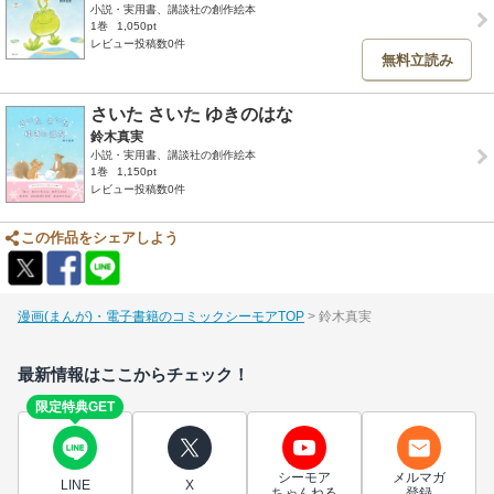
小説・実用書、講談社の創作絵本
1巻
1,050pt
レビュー投稿数0件
無料立読み
さいた さいた ゆきのはな
鈴木真実
小説・実用書、講談社の創作絵本
1巻
1,150pt
レビュー投稿数0件
この作品をシェアしよう
漫画(まんが)・電子書籍のコミックシーモアTOP
鈴木真実
最新情報はここからチェック！
限定特典GET
シーモア
メルマガ
LINE
X
ちゃんねる
登録