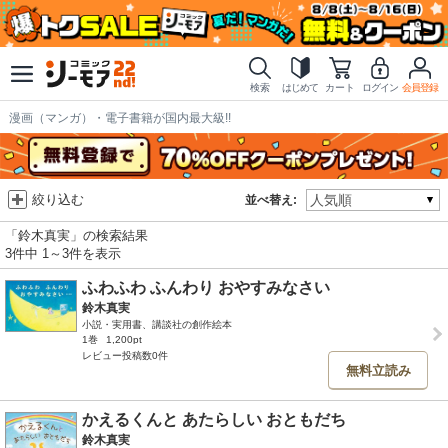
検索
はじめて
カート
ログイン
会員登録
漫画（マンガ）・電子書籍が国内最大級!!
絞り込む
並べ替え:
「鈴木真実」の検索結果
3件中 1～3件を表示
ふわふわ ふんわり おやすみなさい
鈴木真実
小説・実用書、講談社の創作絵本
1巻
1,200pt
レビュー投稿数0件
無料立読み
かえるくんと あたらしい おともだち
鈴木真実