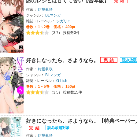
恋のレシピは甘くて苦い【合本版】
作家：
紺屋眞咲
ジャンル：
BLマンガ
雑誌・レーベル：
シガリロ
巻数：
1～2巻
価格： 400pt
（3.7） 投稿数3件
好きになったら、さようなら。
作家：
紺屋眞咲
ジャンル：
BLマンガ
雑誌・レーベル：
G-Lish
巻数：
1～5巻
価格： 150pt
（3.5） 投稿数15件
好きになったら、さようなら。【特典ペーパー
作家：
紺屋眞咲