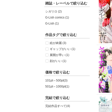
雑誌・レーベルで絞り込む
シガリロ (2)
G-Lish comics (1)
G-Lish (1)
作品タグで絞り込む
絵が綺麗 (3)
ギャップがいい (1)
展開が早い (1)
顔がいい (1)
価格で絞り込む
101pt～500pt(3)
501pt～1000pt(1)
完結で絞り込む
完結作品すべて(4)