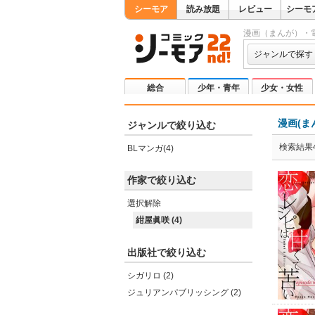
シーモア
読み放題
レビュー
シーモ
漫画（まんが）・
ジャンルで探す
総合
少年・青年
少女・女性
漫画(ま
ジャンルで絞り込む
検索結果
BLマンガ(4)
作家で絞り込む
選択解除
紺屋眞咲 (4)
出版社で絞り込む
シガリロ (2)
ジュリアンパブリッシング (2)