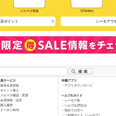
メルマガ登録
X(Twitter)
来店ポイント
シーモアで
会員サービス
本棚アプリ
新規会員登録
アプリダウンロード
ポイント購入
メルマガ確認・変更
ヘルプ&ガイド
会員情報・設定
シーモア島
購入履歴
ヘルプ/お問合せ
クーポンBOX
初めての方へ
ご利用ガイド（シーモア）