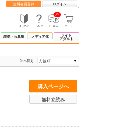
無料会員登録
ログイン
UP!
はじめて
ヘルプ
PT購入
カート
ライト
雑誌・写真集
メディア化
アダルト
並べ替え:
購入ページへ
無料立読み