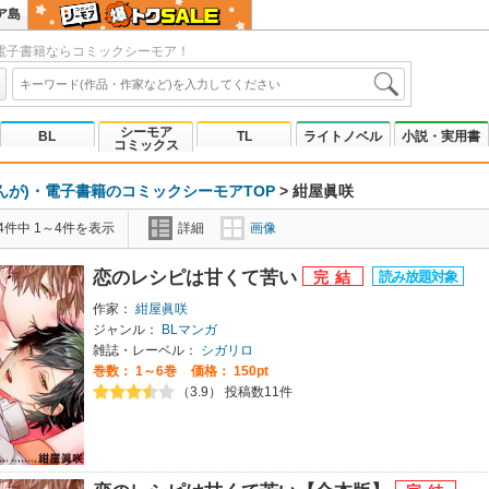
ア島
電子書籍ならコミックシーモア！
シーモア
BL
TL
ライトノベル
小説・実用書
コミックス
んが)・電子書籍のコミックシーモアTOP
>
紺屋眞咲
4件中 1～4件を表示
詳細
画像
恋のレシピは甘くて苦い
作家：
紺屋眞咲
ジャンル：
BLマンガ
雑誌・レーベル：
シガリロ
巻数：
1～6巻
価格： 150pt
（3.9） 投稿数11件