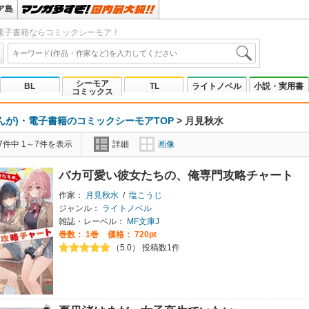
ア島
電子書籍ならコミックシーモア！
シーモア
BL
TL
ライトノベル
小説・実用書
コミックス
んが)・電子書籍のコミックシーモアTOP
>
月見秋水
7件中 1～7件を表示
詳細
画像
バカ可愛い彼女たちの、俺専門攻略チャート
作家：
月見秋水
/
塩こうじ
ジャンル：
ライトノベル
雑誌・レーベル：
MF文庫J
巻数：
1巻
価格： 720pt
（5.0） 投稿数1件