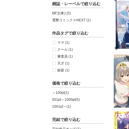
雑誌・レーベルで絞り込む
MF文庫J (5)
電撃コミックスNEXT (1)
作品タグで絞り込む
ママ (1)
クール (1)
審査員 (1)
天才 (1)
銀髪 (1)
価格で絞り込む
～100pt(1)
501pt～1000pt(5)
1001pt～(1)
完結で絞り込む