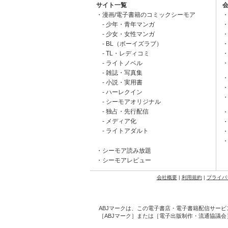
サイト一覧
漫画/電子書籍のコミックシーモア
少年・青年マンガ
少女・女性マンガ
BL（ボーイズラブ）
TL・レディコミ
ライトノベル
雑誌・写真集
小説・実用書
ハーレクイン
シーモアオリジナル
独占・先行配信
メディア化
ライトアダルト
シーモア読み放題
シーモアレビュー
会社概要
|
利用規約
|
プライバ
ABJマークは、この電子書店・電子書籍配信サービ
［ABJマーク］または［電子出版制作・流通協議