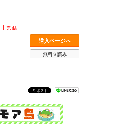
！
購入ページへ
無料立読み