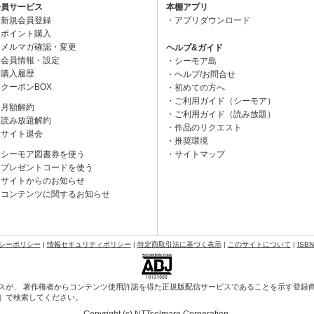
会員サービス
本棚アプリ
新規会員登録
アプリダウンロード
ポイント購入
メルマガ確認・変更
ヘルプ&ガイド
会員情報・設定
シーモア島
購入履歴
ヘルプ/お問合せ
クーポンBOX
初めての方へ
ご利用ガイド（シーモア）
月額解約
ご利用ガイド（読み放題）
読み放題解約
作品のリクエスト
サイト退会
推奨環境
シーモア図書券を使う
サイトマップ
プレゼントコードを使う
サイトからのお知らせ
コンテンツに関するお知らせ
シーポリシー
|
情報セキュリティポリシー
|
特定商取引法に基づく表示
|
このサイトについて
|
ISB
スが、 著作権者からコンテンツ使用許諾を得た正規版配信サービスであることを示す登録商標（
会］で検索してください。
Copyright (c) NTTsolmare.Corporation.