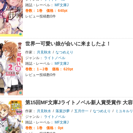
雑誌・レーベル：
MF文庫J
巻数：
1巻
価格： 640pt
レビュー投稿数0件
世界一可愛い娘が会いに来ましたよ！
作家：
月見秋水
/
なつめえり
ジャンル：
ライトノベル
雑誌・レーベル：
MF文庫J
巻数：
1～2巻
価格： 620pt
レビュー投稿数0件
第15回MF文庫Jライトノベル新人賞受賞作 大
作家：
月見秋水
/
落葉沙夢
/
五月什一
/
なつめえり
/
ミユキルリ
ジャンル：
ライトノベル
雑誌・レーベル：
MF文庫J
巻数：
1巻
価格： 0pt