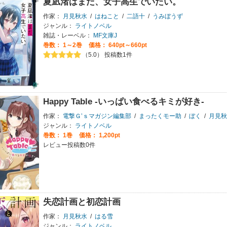
夏凪渚はまだ、女子高生でいたい。
作家：
月見秋水
/
はねこと
/
二語十
/
うみぼうず
ジャンル：
ライトノベル
雑誌・レーベル：
MF文庫J
巻数：
1～2巻
価格： 640pt～660pt
（5.0） 投稿数1件
Happy Table ‐いっぱい食べるキミが好き‐
作家：
電撃Ｇ’ｓマガジン編集部
/
まったくモー助
/
ぼく
/
月見秋
ジャンル：
ライトノベル
巻数：
1巻
価格： 1,200pt
レビュー投稿数0件
失恋計画と初恋計画
作家：
月見秋水
/
はる雪
ジャンル：
ライトノベル