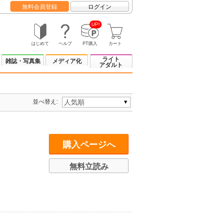
無料会員登録
ログイン
UP!
はじめて
ヘルプ
PT購入
カート
ライト
雑誌・写真集
メディア化
アダルト
並べ替え:
購入ページへ
無料立読み