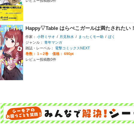
レビュー投稿数0件
Happy▽Table はらぺこガールは満たされたい
作家：
小野ミサオ
/
月見秋水
/
まったくモー助
/
ぼく
ジャンル：
青年マンガ
雑誌・レーベル：
電撃コミックスNEXT
巻数：
1～2巻
価格： 690pt
レビュー投稿数0件