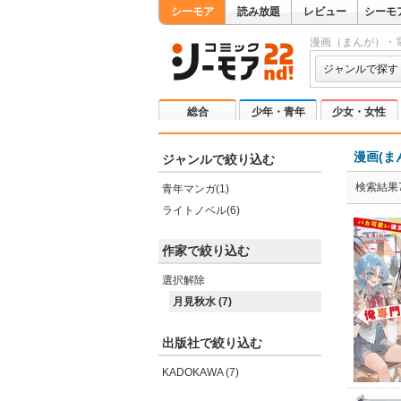
シーモア
読み放題
レビュー
シーモ
漫画（まんが）・
ジャンルで探す
総合
少年・青年
少女・女性
漫画(ま
ジャンルで絞り込む
検索結果
青年マンガ(1)
ライトノベル(6)
作家で絞り込む
選択解除
月見秋水 (7)
出版社で絞り込む
KADOKAWA (7)