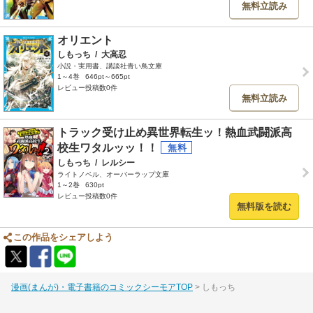
無料立読み
オリエント
しもっち
/
大高忍
小説・実用書、講談社青い鳥文庫
1～4巻
646pt～665pt
レビュー投稿数0件
無料立読み
トラック受け止め異世界転生ッ！熱血武闘派高
校生ワタルッッ！！
しもっち
/
レルシー
ライトノベル、オーバーラップ文庫
1～2巻
630pt
レビュー投稿数0件
無料版を読む
この作品をシェアしよう
漫画(まんが)・電子書籍のコミックシーモアTOP
しもっち