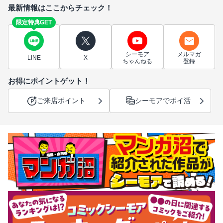
最新情報はここからチェック！
限定特典GET
シーモア
メルマガ
LINE
X
ちゃんねる
登録
お得にポイントゲット！
ご来店ポイント
シーモアでポイ活