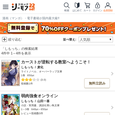
検索
はじめて
カート
ログイン
会員登録
漫画（マンガ）・電子書籍が国内最大級!!
絞り込む
並べ替え:
「しもっち」の検索結果
4件中 1～4件を表示
カーストが逆転する教室へようこそ！
しもっち
/
麦化
ライトノベル、オーバーラップ文庫
1巻
650pt
(3.0)
無料立読み
投稿数1件
弱肉強食オンライン
しもっち
/
山田一喜
小説・実用書、講談社青い鳥文庫
1～3巻
646pt～650pt
レビュー投稿数0件