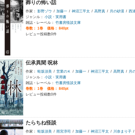
葬りの怖い話
作家：
影野ゾウ
/
加藤一
/
神沼三平太
/
高野真
/
月の砂漠
/
西
ジャンル：
小説・実用書
雑誌・レーベル：
竹書房怪談文庫
巻数：
1巻
価格： 840pt
レビュー投稿数0件
伝承異聞 呪林
作家：
蛙坂須美
/
営業のＫ
/
加藤一
/
神沼三平太
/
高野真
/
月
ジャンル：
小説・実用書
雑誌・レーベル：
竹書房怪談文庫
巻数：
1巻
価格： 840pt
レビュー投稿数0件
たらちね怪談
作家：
蛙坂須美
/
雨宮淳司
/
加藤一
/
神沼三平太
/
川奈まり子
/