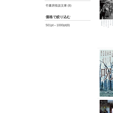
竹書房怪談文庫 (8)
価格で絞り込む
501pt～1000pt(8)