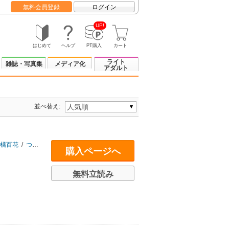
無料会員登録
ログイン
UP!
はじめて
ヘルプ
PT購入
カート
ライト
雑誌・写真集
メディア化
アダルト
並べ替え:
橘百花
/
つくね乱蔵
/
ねこや堂
/
松本エムザ
/
夜行列車
購入ページへ
無料立読み