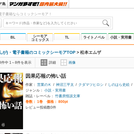
ア島
電子書籍ならコミックシーモア！
シーモア
BL
TL
ライトノベル
小説・実用書
コミックス
んが)・電子書籍のコミックシーモアTOP
>
松本エムザ
8件中 1～8件を表示
詳細
画像
因果応報の怖い話
作家：
営業のＫ
/
神沼三平太
/
クダマツヒロシ
/
しのはら史絵
/
ジャンル：
小説・実用書
雑誌・レーベル：
竹書房怪談文庫
巻数：
1巻
価格： 800pt
レビュー投稿数0件