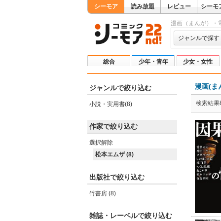
シーモア
読み放題
レビュー
シーモ
漫画（まんが）・
ジャンルで探す
総合
少年・青年
少女・女性
漫画(ま
ジャンルで絞り込む
検索結果
小説・実用書(8)
作家で絞り込む
選択解除
松本エムザ (8)
出版社で絞り込む
竹書房 (8)
雑誌・レーベルで絞り込む