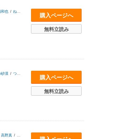
浦和也
/
ねこや堂
/
ひびきはじめ
/
松本エムザ
/
諸星めぐる
/
吉田悠軌
購入ページへ
無料立読み
の砂漠
/
つくね乱蔵
/
内藤駆
/
服部義史
/
久田樹生
/
ホームタウン
/
松本エムザ
購入ページへ
無料立読み
高野真
/
郷内心瞳
/
しのはら史絵
/
橘百花
/
つくね乱蔵
/
内藤駆
/
ねこや堂
/