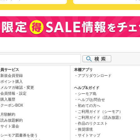
会員サービス
本棚アプリ
新規会員登録
アプリダウンロード
ポイント購入
メルマガ確認・変更
ヘルプ&ガイド
会員情報・設定
シーモア島
購入履歴
ヘルプ/お問合せ
クーポンBOX
初めての方へ
ご利用ガイド（シーモア）
月額解約
ご利用ガイド（読み放題）
読み放題解約
作品のリクエスト
サイト退会
推奨環境
シーモア図書券を使う
サイトマップ