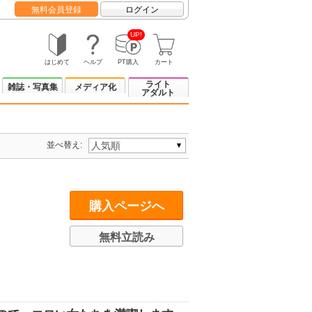
無料会員登録
ログイン
UP!
はじめて
ヘルプ
PT購入
カート
ライト
雑誌・写真集
メディア化
アダルト
並べ替え:
購入ページへ
無料立読み