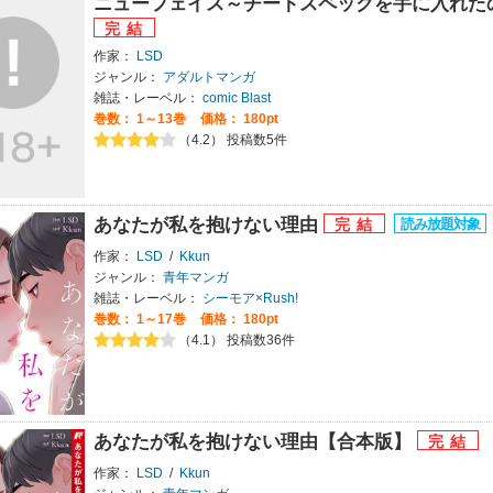
ニューフェイス～チートスペックを手に入れた
作家：
LSD
ジャンル：
アダルトマンガ
雑誌・レーベル：
comic Blast
巻数：
1～13巻
価格： 180pt
（4.2） 投稿数5件
あなたが私を抱けない理由
作家：
LSD
/
Kkun
ジャンル：
青年マンガ
雑誌・レーベル：
シーモア×Rush!
巻数：
1～17巻
価格： 180pt
（4.1） 投稿数36件
あなたが私を抱けない理由【合本版】
作家：
LSD
/
Kkun