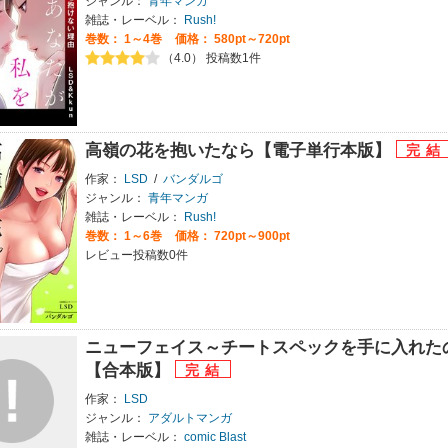
ジャンル：
青年マンガ
雑誌・レーベル：
Rush!
巻数：
1～4巻
価格： 580pt～720pt
（4.0） 投稿数1件
高嶺の花を抱いたなら【電子単行本版】
作家：
LSD
/
バンダルゴ
ジャンル：
青年マンガ
雑誌・レーベル：
Rush!
巻数：
1～6巻
価格： 720pt～900pt
レビュー投稿数0件
ニューフェイス～チートスペックを手に入れた
【合本版】
作家：
LSD
ジャンル：
アダルトマンガ
雑誌・レーベル：
comic Blast