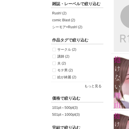
雑誌・レーベルで絞り込む
Rush! (2)
comic Blast (2)
シーモア×Rush! (2)
作品タグで絞り込む
サークル (2)
講師 (2)
夫 (2)
モテ男 (2)
絵が綺麗 (2)
もっと見る
価格で絞り込む
101pt～500pt(3)
501pt～1000pt(3)
完結で絞り込む