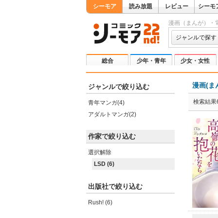
シーモア
読み放題
レビュー
シーモ
漫画（まんが）・
ジャンルで探す
総合
少年・青年
少女・女性
漫画(ま
ジャンルで絞り込む
検索結果
青年マンガ(4)
アダルトマンガ(2)
作家で絞り込む
選択解除
LSD (6)
出版社で絞り込む
Rush! (6)