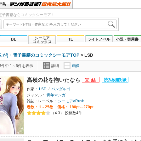
ア島
電子書籍ならコミックシーモア！
シーモア
BL
TL
ライトノベル
小説・実用書
コミックス
んが)・電子書籍のコミックシーモアTOP
>
LSD
6件中 1～6件を表示
詳細
画像
高嶺の花を抱いたなら
作家：
LSD
/
バンダルゴ
ジャンル：
青年マンガ
雑誌・レーベル：
シーモア×Rush!
巻数：
1～25巻
価格： 180pt～270pt
（4.3） 投稿数4件