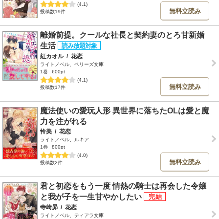
(4.1)
無料立読み
投稿数19件
離婚前提。クールな社長と契約妻のとろ甘新婚
生活
紅カオル
/
花恋
ライトノベル、ベリーズ文庫
1巻
600pt
(4.1)
無料立読み
投稿数17件
魔法使いの愛玩人形 異世界に落ちたOLは愛と魔
力を注がれる
怜美
/
花恋
ライトノベル、ルキア
1巻
800pt
(4.0)
無料立読み
投稿数2件
君と初恋をもう一度 情熱の騎士は再会した令嬢
と我が子を一生甘やかしたい
寺崎昴
/
花恋
ライトノベル、ティアラ文庫