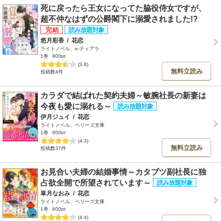
死に戻ったら王女になってた脇役侍女ですが、
超不仲なはずの公爵閣下に溺愛されました!?
悠月彩香
/
花恋
ライトノベル、e-ティアラ
1巻
800pt
(3.8)
無料立読み
投稿数4件
カラダで結ばれた契約夫婦～敏腕社長の新妻は
今夜も愛に溺れる～
伊月ジュイ
/
花恋
ライトノベル、ベリーズ文庫
1巻
600pt
(4.3)
無料立読み
投稿数37件
お見合い夫婦の結婚事情～カタブツ副社長に独
占欲全開で所望されています～
皐月なおみ
/
花恋
ライトノベル、ベリーズ文庫
1巻
600pt
(4.4)