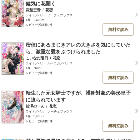
健気に花開く
酉埜空音
/
花恋
ライトノベル、ノーチェブックス
1巻
1,400pt
レビュー投稿数0件
無料立読み
密偵にあるまじきアレの大きさを気にしていた
ら、激重な愛をぶつけられました
こいなだ陽日
/
花恋
ライトノベル、ルーニカノベルス
1巻
760pt
レビュー投稿数0件
無料立読み
転生した元女騎士ですが、護衛対象の美形皇子
に迫られています
前澤のーん
/
花恋
ライトノベル、ノーチェブックス
1巻
1,400pt
レビュー投稿数0件
無料立読み