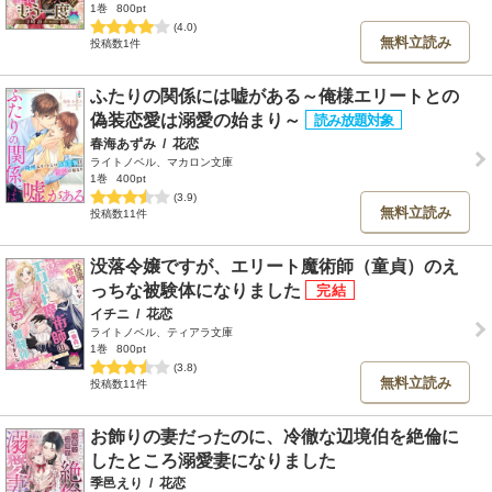
1巻
800pt
(4.0)
無料立読み
投稿数1件
ふたりの関係には嘘がある～俺様エリートとの
偽装恋愛は溺愛の始まり～
春海あずみ
/
花恋
ライトノベル、マカロン文庫
1巻
400pt
(3.9)
無料立読み
投稿数11件
没落令嬢ですが、エリート魔術師（童貞）のえ
っちな被験体になりました
イチニ
/
花恋
ライトノベル、ティアラ文庫
1巻
800pt
(3.8)
無料立読み
投稿数11件
お飾りの妻だったのに、冷徹な辺境伯を絶倫に
したところ溺愛妻になりました
季邑えり
/
花恋