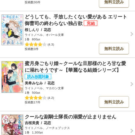
無料立読み
投稿数30件
どうしても、手放したくない愛がある エリート
御曹司の終わらない独占欲
桜しんり
/
花恋
ライトノベル、オパール文庫
1巻
800pt
(4.3)
無料立読み
投稿数3件
蜜月身ごもり婚～クールな旦那様のとろ甘な愛
に溺れそうです～【華麗なる結婚シリーズ】
美希みなみ
/
花恋
ライトノベル、マカロン文庫
1巻
500pt
(4.2)
無料立読み
投稿数17件
クールな副騎士隊長の溺愛が止まりません
吉桜美貴
/
花恋
ライトノベル、ノーチェブックス
1巻
1,300pt