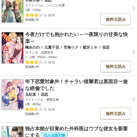
宇奈月香
/
花恋
ライトノベル、ソーニャ文庫
1巻
720pt
(3.0)
無料立読み
投稿数1件
今夜だけでも抱かれたい～一夜限りの甘美な快
楽～
嶋永のの
/
九重千花
/
空海リク
/
藍沢ミキ
/
花恋
TLマンガ、恋愛宣言
1～2巻
550pt～600pt
(3.0)
無料立読み
投稿数1件
年下恋愛対象外！チャラい後輩君は真面目一途
な絶倫でした
玉紀直
/
花恋
ライトノベル、蜜夢文庫
1巻
800pt
(2.8)
無料立読み
投稿数4件
独占本能が目覚めた外科医はウブな彼女を新妻
にする