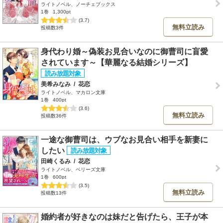
ライトノベル、ノーチェブックス
1巻
1,300pt
(3.7)
無料立読み
投稿数3件
身代わり婚～偽装お見合いなのに御曹司に盲愛
されています～【華麗なる結婚シリーズ】
美希みなみ
/
花恋
ライトノベル、マカロン文庫
1巻
400pt
(3.6)
無料立読み
投稿数36件
一途な御曹司は、ウブなお見合い相手を新妻に
したい
田崎くるみ
/
花恋
ライトノベル、ベリーズ文庫
1巻
600pt
(3.5)
無料立読み
投稿数13件
婚約者が好きなのは妹だと告げたら、王子が本