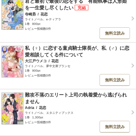
君と最初で最後の恋をする 有能執事は人形姫
を一生愛し尽くしたい
寺崎昴
/
花恋
ライトノベル、e-ティアラ
1巻
800pt
レビュー投稿数0件
無料立読み
私（♀）に恋する童貞騎士隊長が、私（♂）に恋
愛相談してくる件について
大江戸ウメコ
/
花恋
ライトノベル、夢中文庫プランセ
1巻
900pt
レビュー投稿数0件
無料立読み
難攻不落のエリート上司の執着愛から逃げられ
ません
Adria
/
花恋
ライトノベル、エタニティブックス
1巻
1,300pt
レビュー投稿数0件
無料立読み