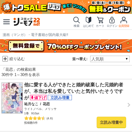
検索
はじめて
カート
ログイン
会員登録
漫画（マンガ）・電子書籍が国内最大級!!
絞り込む
並べ替え:
「花恋」の検索結果
30件中 1～30件を表示
他に愛する人ができたと婚約破棄した元婚約者
が、本当は私を愛していたと気付いたそうです
が
祐月なこ
/
花恋
ライトノベル、メリッサ
1巻
910pt
(4.6)
立読み増量中
投稿数5件