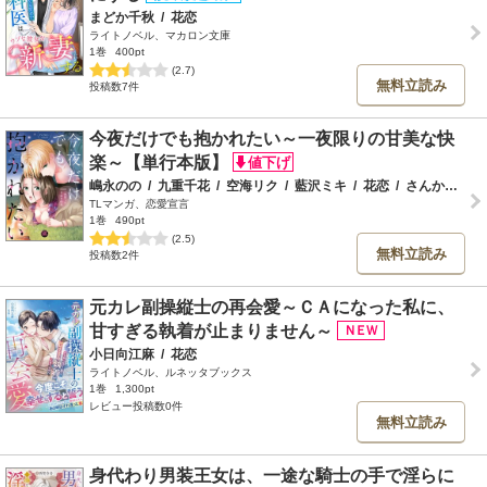
まどか千秋
/
花恋
ライトノベル、マカロン文庫
1巻
400pt
(2.7)
無料立読み
投稿数7件
今夜だけでも抱かれたい～一夜限りの甘美な快
楽～【単行本版】
嶋永のの
/
九重千花
/
空海リク
/
藍沢ミキ
/
花恋
/
さんかく
/
神
TLマンガ、恋愛宣言
1巻
490pt
(2.5)
無料立読み
投稿数2件
元カレ副操縦士の再会愛～ＣＡになった私に、
甘すぎる執着が止まりません～
小日向江麻
/
花恋
ライトノベル、ルネッタブックス
1巻
1,300pt
レビュー投稿数0件
無料立読み
身代わり男装王女は、一途な騎士の手で淫らに