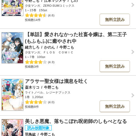
牛野こも
/
江本マシメサ
/
しの
少女マンガ、ZERO-SUMコミックス
1～15巻
150pt
(4.6)
無料立読み
投稿数14件
【単話】愛されなかった社畜令嬢は、第二王子
(もふもふ)に癒やされ中
緒方しろ
/
かのん
/
牛野こも
少女マンガ、ＦＬＯＳ ＣＯＭＩＣ
1～7巻
100pt
(4.3)
無料立読み
投稿数3件
アラサー聖女様は溜息を吐く
斎木リコ
/
牛野こも
ライトノベル、レジーナブックス
1巻
1,200pt
(4.0)
無料立読み
投稿数8件
美しき悪魔、落ちこぼれ呪術師のしもべとなる
羽鳥紘
/
牛野こも