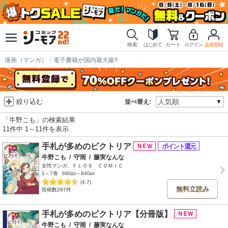
検索
はじめて
カート
ログイン
会員登録
漫画（マンガ）・電子書籍が国内最大級!!
絞り込む
並べ替え:
「牛野こも」の検索結果
11件中 1～11件を表示
手札が多めのビクトリア
牛野こも
/
守雨
/
藤実なんな
女性マンガ、ＦＬＯＳ ＣＯＭＩＣ
1～7巻
680pt～840pt
(4.7)
無料立読み
投稿数297件
手札が多めのビクトリア【分冊版】
牛野こも
/
守雨
/
藤実なんな