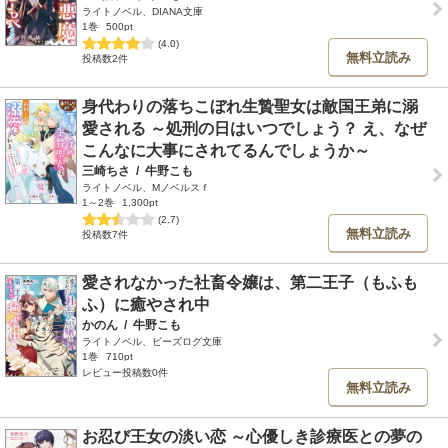
ライトノベル、DIANA文庫
1巻
500pt
(4.0)
無料立読み
投稿数2件
身代わりの落ちこぼれ生贄聖女は敵国王弟に溺
愛される ～処刑の日はいつでしょう？ え、なぜ
こんなに大事にされてるんでしょうか～
三崎ちさ
/
牛野こも
ライトノベル、Mノベルスｆ
1～2巻
1,300pt
(2.7)
無料立読み
投稿数7件
愛されなかった社畜令嬢は、第二王子（もふも
ふ）に癒やされ中
かのん
/
牛野こも
ライトノベル、ビーズログ文庫
1巻
710pt
レビュー投稿数0件
無料立読み
お忍び王女の淡い恋 ～心優しき診療医との夢の