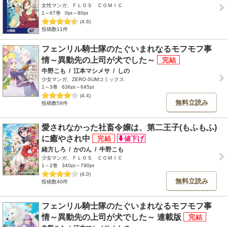
女性マンガ、ＦＬＯＳ ＣＯＭＩＣ
1～67巻
0pt～80pt
(4.6)
投稿数11件
フェンリル騎士隊のたぐいまれなるモフモフ事
情～異動先の上司が犬でした～
牛野こも
/
江本マシメサ
/
しの
少女マンガ、ZERO-SUMコミックス
1～3巻
636pt～645pt
(4.4)
無料立読み
投稿数59件
愛されなかった社畜令嬢は、第二王子(もふもふ)
に癒やされ中
緒方しろ
/
かのん
/
牛野こも
少女マンガ、ＦＬＯＳ ＣＯＭＩＣ
1～2巻
340pt～790pt
(4.0)
無料立読み
投稿数40件
フェンリル騎士隊のたぐいまれなるモフモフ事
情～異動先の上司が犬でした～ 連載版