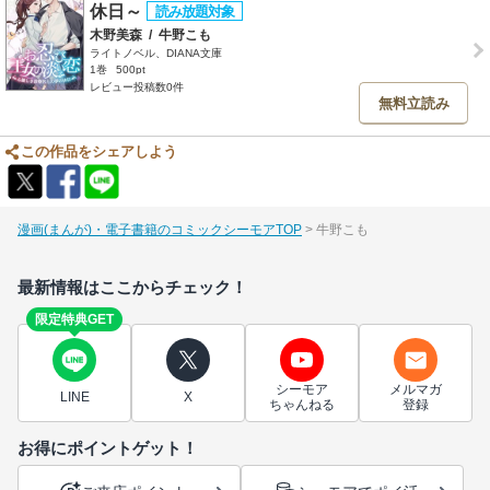
休日～
木野美森
/
牛野こも
ライトノベル、DIANA文庫
1巻
500pt
レビュー投稿数0件
無料立読み
この作品をシェアしよう
漫画(まんが)・電子書籍のコミックシーモアTOP
牛野こも
最新情報はここからチェック！
限定特典GET
シーモア
メルマガ
LINE
X
ちゃんねる
登録
お得にポイントゲット！