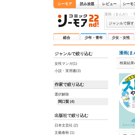
シーモア
読み放題
レビュー
シーモ
漫画（まんが）・
ジャンルで探す
総合
少年・青年
少女・女性
漫画(ま
ジャンルで絞り込む
検索結果
女性マンガ(1)
小説・実用書(3)
作家で絞り込む
選択解除
関口賢 (4)
出版社で絞り込む
日本文芸社 (2)
文藝春秋 (1)