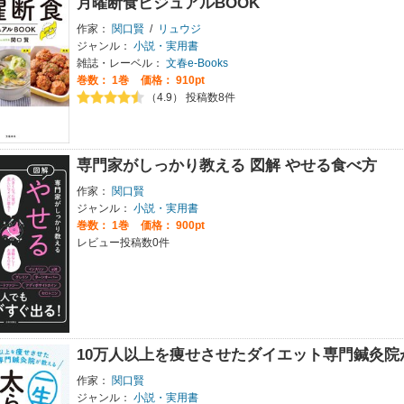
月曜断食ビジュアルBOOK
作家：
関口賢
/
リュウジ
ジャンル：
小説・実用書
雑誌・レーベル：
文春e-Books
巻数：
1巻
価格： 910pt
（4.9） 投稿数8件
専門家がしっかり教える 図解 やせる食べ方
作家：
関口賢
ジャンル：
小説・実用書
巻数：
1巻
価格： 900pt
レビュー投稿数0件
10万人以上を痩せさせたダイエット専門鍼灸院
作家：
関口賢
ジャンル：
小説・実用書