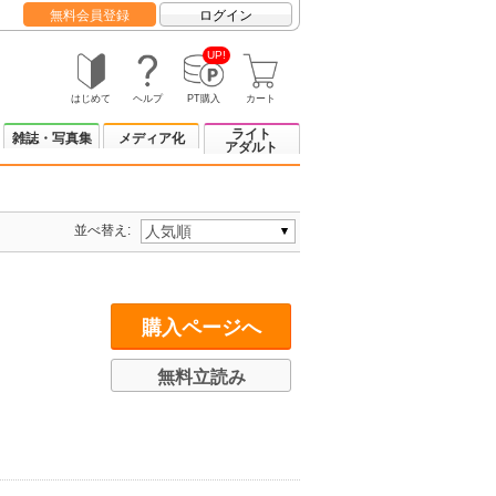
無料会員登録
ログイン
UP!
はじめて
ヘルプ
PT購入
カート
ライト
雑誌・写真集
メディア化
アダルト
並べ替え:
購入ページへ
無料立読み