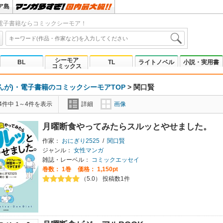
ア島
電子書籍ならコミックシーモア！
シーモア
BL
TL
ライトノベル
小説・実用書
コミックス
んが)・電子書籍のコミックシーモアTOP
>
関口賢
4件中 1～4件を表示
詳細
画像
月曜断食やってみたらスルッとやせました。
作家：
おにぎり2525
/
関口賢
ジャンル：
女性マンガ
雑誌・レーベル：
コミックエッセイ
巻数：
1巻
価格： 1,150pt
（5.0） 投稿数1件