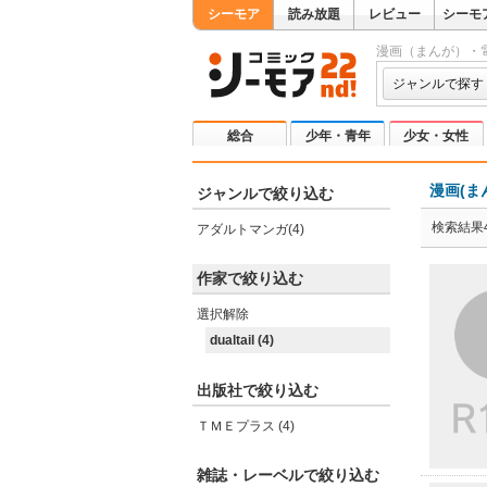
シーモア
読み放題
レビュー
シーモ
漫画（まんが）・
ジャンルで探す
総合
少年・青年
少女・女性
漫画(ま
ジャンルで絞り込む
検索結果
アダルトマンガ(4)
作家で絞り込む
選択解除
dualtail (4)
出版社で絞り込む
ＴＭＥプラス (4)
雑誌・レーベルで絞り込む