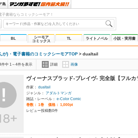
ア島
電子書籍ならコミックシーモア！
シーモア
BL
TL
ライトノベル
小説・実用書
コミックス
んが)・電子書籍のコミックシーモアTOP
>
dualtail
4件中 1～4件を表示
詳細
画像
ヴィーナスブラッド-ブレイヴ- 完全版【フル
作家：
dualtail
ジャンル：
アダルトマンガ
雑誌・レーベル：
e-Color Comic
巻数：
1巻
価格： 1,000pt
レビュー投稿数0件