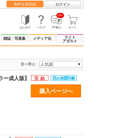
無料会員登録
ログイン
UP!
はじめて
ヘルプ
PT購入
カート
ライト
雑誌・写真集
メディア化
アダルト
並べ替え:
カラー成人版】
購入ページへ