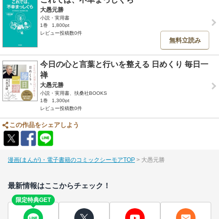
大愚元勝
小説・実用書
1巻
1,800pt
レビュー投稿数0件
無料立読み
今日の心と言葉と行いを整える 日めくり 毎日一
禅
大愚元勝
小説・実用書、扶桑社BOOKS
1巻
1,300pt
レビュー投稿数0件
この作品をシェアしよう
漫画(まんが)・電子書籍のコミックシーモアTOP
大愚元勝
最新情報はここからチェック！
限定特典GET