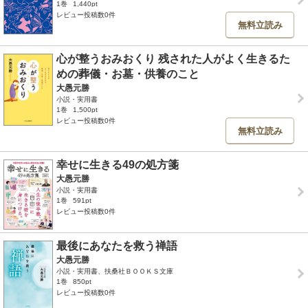
1巻
1,440pt
レビュー投稿数0件
無料立読み
心が整うおみおくり 残された人がよく生きるた
めの葬儀・お墓・供養のこと
大愚元勝
小説・実用書
1巻
1,500pt
レビュー投稿数0件
無料立読み
幸せに生きる49の処方箋
大愚元勝
小説・実用書
1巻
591pt
レビュー投稿数0件
最後にあなたを救う禅語
大愚元勝
小説・実用書、扶桑社ＢＯＯＫＳ文庫
1巻
850pt
レビュー投稿数0件