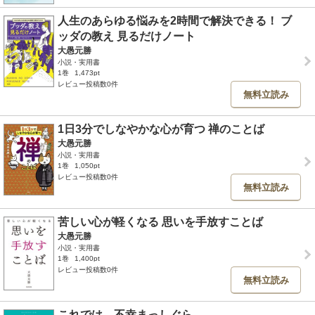
人生のあらゆる悩みを2時間で解決できる！ ブ
ッダの教え 見るだけノート
大愚元勝
小説・実用書
1巻
1,473pt
レビュー投稿数0件
無料立読み
1日3分でしなやかな心が育つ 禅のことば
大愚元勝
小説・実用書
1巻
1,050pt
レビュー投稿数0件
無料立読み
苦しい心が軽くなる 思いを手放すことば
大愚元勝
小説・実用書
1巻
1,400pt
レビュー投稿数0件
無料立読み
これでは、不幸まっしぐら