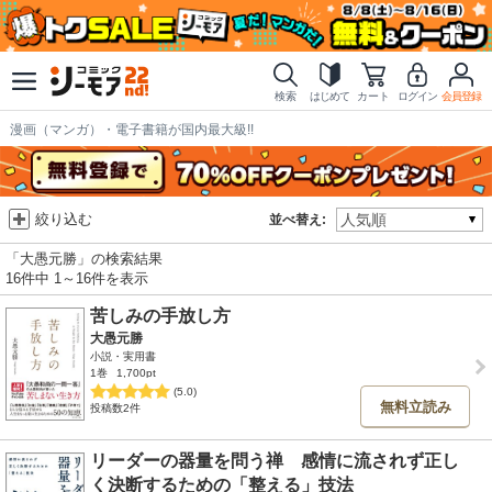
検索
はじめて
カート
ログイン
会員登録
漫画（マンガ）・電子書籍が国内最大級!!
絞り込む
並べ替え:
「大愚元勝」の検索結果
16件中 1～16件を表示
苦しみの手放し方
大愚元勝
小説・実用書
1巻
1,700pt
(5.0)
無料立読み
投稿数2件
リーダーの器量を問う禅 感情に流されず正し
く決断するための「整える」技法