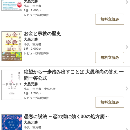
大愚元勝
小説・実用書
1巻
1,600pt
レビュー投稿数0件
無料立読み
お金と宗教の歴史
大愚元勝
小説・実用書
1巻
2,000pt
レビュー投稿数0件
無料立読み
絶望から一歩踏み出すことば 大愚和尚の答え 一
問一答公式
大愚元勝
小説・実用書、中経出版
1巻
1,700pt
レビュー投稿数0件
無料立読み
愚恋に説法 ～恋の病に効く30の処方箋～
大愚元勝
小説・実用書