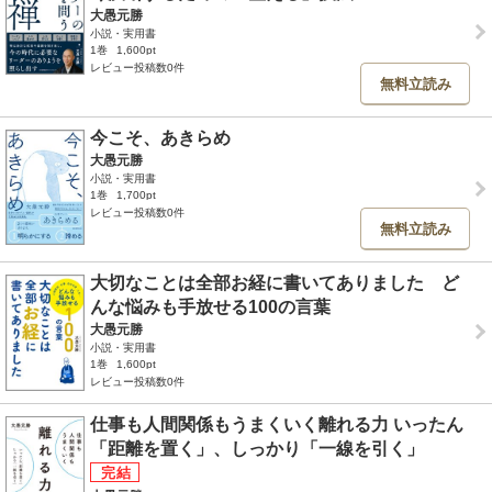
大愚元勝
小説・実用書
1巻
1,600pt
レビュー投稿数0件
無料立読み
今こそ、あきらめ
大愚元勝
小説・実用書
1巻
1,700pt
レビュー投稿数0件
無料立読み
大切なことは全部お経に書いてありました ど
んな悩みも手放せる100の言葉
大愚元勝
小説・実用書
1巻
1,600pt
レビュー投稿数0件
仕事も人間関係もうまくいく離れる力 いったん
「距離を置く」、しっかり「一線を引く」