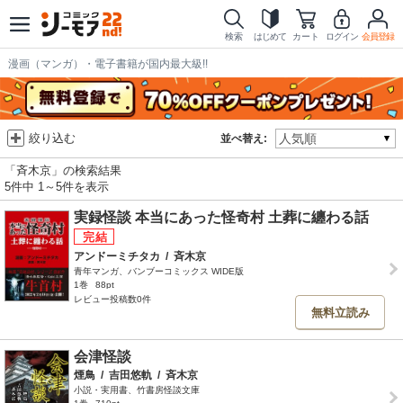
検索
はじめて
カート
ログイン
会員登録
漫画（マンガ）・電子書籍が国内最大級!!
絞り込む
並べ替え:
「斉木京」の検索結果
5件中 1～5件を表示
実録怪談 本当にあった怪奇村 土葬に纏わる話
アンドーミチタカ
/
斉木京
青年マンガ、バンブーコミックス WIDE版
1巻
88pt
レビュー投稿数0件
無料立読み
会津怪談
煙鳥
/
吉田悠軌
/
斉木京
小説・実用書、竹書房怪談文庫