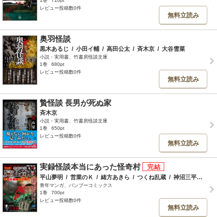
1巻
710pt
レビュー投稿数0件
無料立読み
奥羽怪談
黒木あるじ
/
小田イ輔
/
高田公太
/
斉木京
/
大谷雪菜
小説・実用書、竹書房怪談文庫
1巻
680pt
レビュー投稿数0件
無料立読み
贄怪談 長男が死ぬ家
斉木京
小説・実用書、竹書房怪談文庫
1巻
650pt
レビュー投稿数0件
無料立読み
実録怪談本当にあった怪奇村
平山夢明
/
営業のＫ
/
緒方あきら
/
つくね乱蔵
/
神沼三平太
/
吉
青年マンガ、バンブーコミックス
1巻
700pt
レビュー投稿数0件
無料立読み