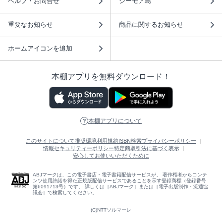
ヘルプ・お問合せ
シーモア島
重要なお知らせ
商品に関するお知らせ
ホームアイコンを追加
本棚アプリを無料ダウンロード！
本棚アプリについて
このサイトについて
推奨環境
利用規約
ISBN検索
プライバシーポリシー
情報セキュリティーポリシー
特定商取引法に基づく表示
安心してお使いいただくために
ABJマークは、この電子書店・電子書籍配信サービスが、 著作権者からコンテ
ンツ使用許諾を得た正規版配信サービスであることを示す登録商標（登録番号
第6091713号）です。 詳しくは［ABJマーク］または［電子出版制作・流通協
議会］で検索してください。
(C)NTTソルマーレ