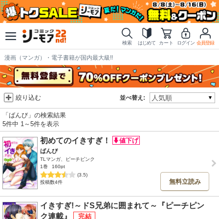
検索
はじめて
カート
ログイン
会員登録
漫画（マンガ）・電子書籍が国内最大級!!
絞り込む
並べ替え:
「ばんび」の検索結果
5件中 1～5件を表示
初めてのイきすぎ！
ばんび
TLマンガ、ピーチピンク
1巻
160pt
(3.5)
無料立読み
投稿数4件
イきすぎ!～ドS兄弟に囲まれて～『ピーチピン
ク連載』