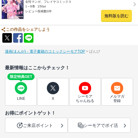
女性マンガ、フレイヤコミックス
1～8巻
150pt
レビュー投稿数0件
無料版を読む
この作品をシェアしよう
漫画(まんが)・電子書籍のコミックシーモアTOP
ばんび
最新情報はここからチェック！
限定特典GET
シーモア
メルマガ
LINE
X
ちゃんねる
登録
お得にポイントゲット！
ご来店ポイント
シーモアでポイ活