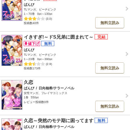
ばんび
TLマンガ、ピーチピンク
1～70巻
0pt～130pt
(3.0)
無料立読み
投稿数40件
イきすぎ!～ドS兄弟に囲まれて～
ばんび
TLマンガ、ピーチピンク
1～23巻
0pt～390pt
(2.9)
無料立読み
投稿数173件
久恋
ばんび
/
日向柚希/テラーノベル
女性マンガ、フレイヤコミックス
1巻
550pt
レビュー投稿数0件
無料立読み
久恋～突然のモテ期に困ってます
ばんび
/
日向柚希/テラーノベル