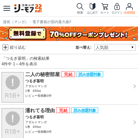
検索
はじめて
カート
ログイン
会員登録
漫画（マンガ）・電子書籍が国内最大級!!
絞り込む
並べ替え:
「つるぎ基明」の検索結果
4件中 1～4件を表示
二人の秘密部屋
つるぎ基明
アダルトマンガ
1巻
450pt
レビュー投稿数0件
濡れてる理由
つるぎ基明
アダルトマンガ
1巻
450pt
レビュー投稿数0件