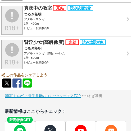
真夜中の教室
つるぎ基明
アダルトマンガ
1巻
450pt
レビュー投稿数0件
背淫少女(高解像度)
つるぎ基明
アダルトマンガ、禁断ハーレム
1巻
500pt
レビュー投稿数0件
この作品をシェアしよう
漫画(まんが)・電子書籍のコミックシーモアTOP
つるぎ基明
最新情報はここからチェック！
限定特典GET