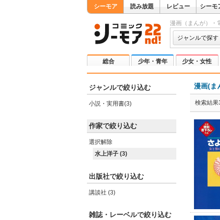
シーモア
読み放題
レビュー
シーモ
漫画（まんが）・
ジャンルで探す
総合
少年・青年
少女・女性
漫画(ま
ジャンルで絞り込む
検索結果
小説・実用書(3)
作家で絞り込む
選択解除
水上洋子 (3)
出版社で絞り込む
講談社 (3)
雑誌・レーベルで絞り込む