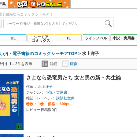
ア島
電子書籍ならコミックシーモア！
シーモア
BL
TL
ライトノベル
小説・実用書
コミックス
んが)・電子書籍のコミックシーモアTOP
>
水上洋子
3件中 1～3件を表示
詳細
画像
さよなら恐竜男たち 女と男の新・共生論
作家：
水上洋子
ジャンル：
小説・実用書
雑誌・レーベル：
講談社文庫
巻数：
1巻
価格： 600pt
レビュー投稿数0件