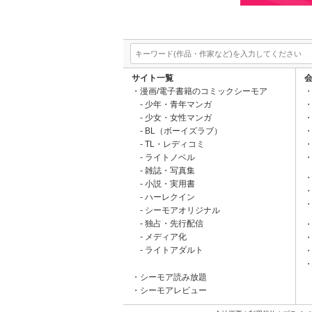
サイト一覧
漫画/電子書籍のコミックシーモア
少年・青年マンガ
少女・女性マンガ
BL（ボーイズラブ）
TL・レディコミ
ライトノベル
雑誌・写真集
小説・実用書
ハーレクイン
シーモアオリジナル
独占・先行配信
メディア化
ライトアダルト
シーモア読み放題
シーモアレビュー