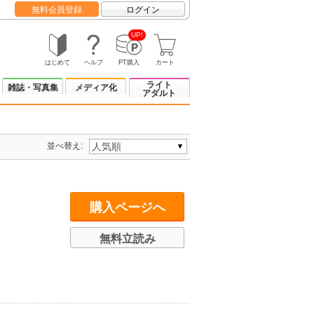
無料会員登録
ログイン
UP!
はじめて
ヘルプ
PT購入
カート
ライト
雑誌・写真集
メディア化
アダルト
並べ替え:
購入ページへ
無料立読み